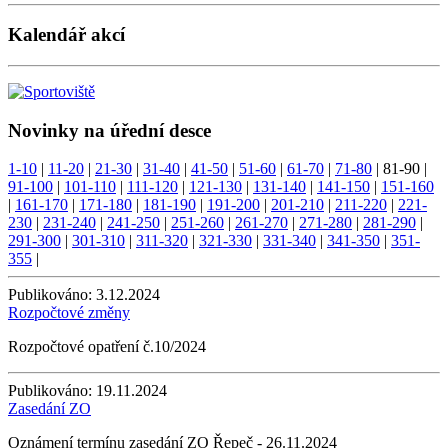
Kalendář akcí
Novinky na úřední desce
1-10
|
11-20
|
21-30
|
31-40
|
41-50
|
51-60
|
61-70
|
71-80
|
81-90
|
91-100
|
101-110
|
111-120
|
121-130
|
131-140
|
141-150
|
151-160
|
161-170
|
171-180
|
181-190
|
191-200
|
201-210
|
211-220
|
221-
230
|
231-240
|
241-250
|
251-260
|
261-270
|
271-280
|
281-290
|
291-300
|
301-310
|
311-320
|
321-330
|
331-340
|
341-350
|
351-
355
|
Publikováno:
3.12.2024
Rozpočtové změny
Rozpočtové opatření č.10/2024
Publikováno:
19.11.2024
Zasedání ZO
Oznámení termínu zasedání ZO Řepeč - 26.11.2024