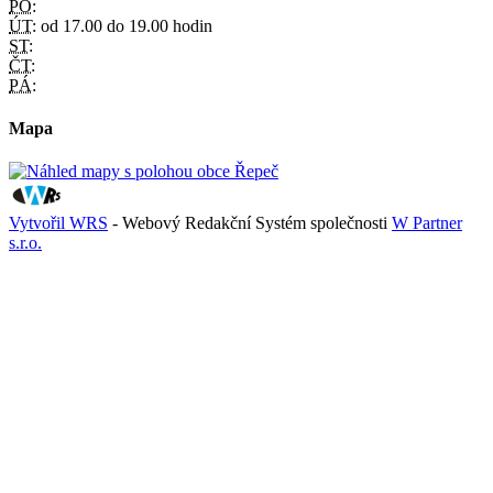
PO:
ÚT:
od 17.00 do 19.00 hodin
ST:
ČT:
PÁ:
Mapa
Vytvořil WRS
- Webový Redakční Systém společnosti
W Partner
s.r.o.