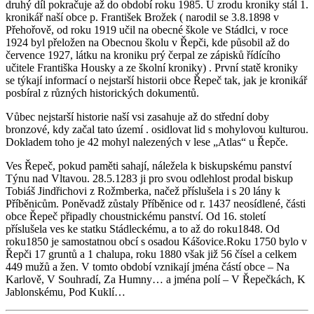
druhý díl pokračuje až do období roku 1985. U zrodu kroniky stál 1.
kronikář naší obce p. František Brožek ( narodil se 3.8.1898 v
Přehořově, od roku 1919 učil na obecné škole ve Stádlci, v roce
1924 byl přeložen na Obecnou školu v Řepči, kde působil až do
července 1927, látku na kroniku prý čerpal ze zápisků řídícího
učitele Františka Housky a ze školní kroniky) . První statě kroniky
se týkají informací o nejstarší historii obce Řepeč tak, jak je kronikář
posbíral z různých historických dokumentů.
Vůbec nejstarší historie naší vsi zasahuje až do střední doby
bronzové, kdy začal tato území . osidlovat lid s mohylovou kulturou.
Dokladem toho je 42 mohyl nalezených v lese „Atlas“ u Řepče.
Ves Řepeč, pokud paměti sahají, náležela k biskupskému panství
Týnu nad Vltavou. 28.5.1283 ji pro svou odlehlost prodal biskup
Tobiáš Jindřichovi z Rožmberka, načež příslušela i s 20 lány k
Příběnicům. Poněvadž zůstaly Příběnice od r. 1437 neosídlené, části
obce Řepeč připadly choustnickému panství. Od 16. století
příslušela ves ke statku Stádleckému, a to až do roku1848. Od
roku1850 je samostatnou obcí s osadou Kášovice.Roku 1750 bylo v
Řepči 17 gruntů a 1 chalupa, roku 1880 však již 56 čísel a celkem
449 mužů a žen. V tomto období vznikají jména částí obce – Na
Karlově, V Souhradí, Za Humny… a jména polí – V Řepečkách, K
Jablonskému, Pod Kuklí…