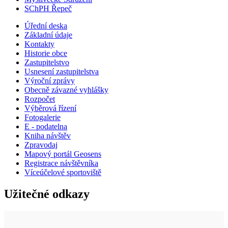
SChPH Řepeč
Úřední deska
Základní údaje
Kontakty
Historie obce
Zastupitelstvo
Usnesení zastupitelstva
Výroční zprávy
Obecně závazné vyhlášky
Rozpočet
Výběrová řízení
Fotogalerie
E - podatelna
Kniha návštěv
Zpravodaj
Mapový portál Geosens
Registrace návštěvníka
Víceúčelové sportoviště
Užitečné odkazy