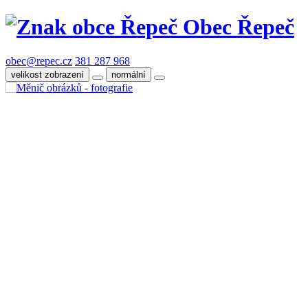
Obec Řepeč
obec@repec.cz
381 287 968
velikost zobrazení
normální