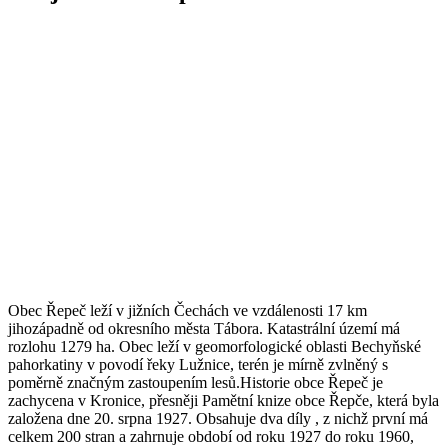
Obec Řepeč leží v jižních Čechách ve vzdálenosti 17 km
jihozápadně od okresního města Tábora. Katastrální území má
rozlohu 1279 ha. Obec leží v geomorfologické oblasti Bechyňské
pahorkatiny v povodí řeky Lužnice, terén je mírně zvlněný s
poměrně značným zastoupením lesů.Historie obce Řepeč je
zachycena v Kronice, přesněji Pamětní knize obce Řepče, která byla
založena dne 20. srpna 1927. Obsahuje dva díly , z nichž první má
celkem 200 stran a zahrnuje období od roku 1927 do roku 1960,