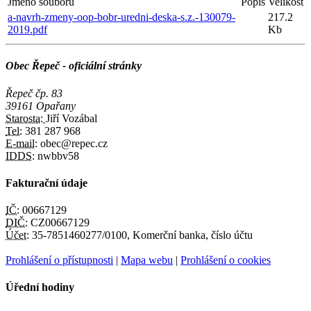
Jméno souboru
Popis
Velikost
a-navrh-zmeny-oop-bobr-uredni-deska-s.z.-130079-
217.2
2019.pdf
Kb
Obec Řepeč - oficiální stránky
Řepeč čp. 83
39161 Opařany
Starosta:
Jiří Vozábal
Tel:
381 287 968
E-mail:
obec@repec.cz
IDDS:
nwbbv58
Fakturační údaje
IČ:
00667129
DIČ:
CZ00667129
Účet:
35-7851460277/0100, Komerční banka, číslo účtu
Prohlášení o přístupnosti
|
Mapa webu
|
Prohlášení o cookies
Úřední hodiny