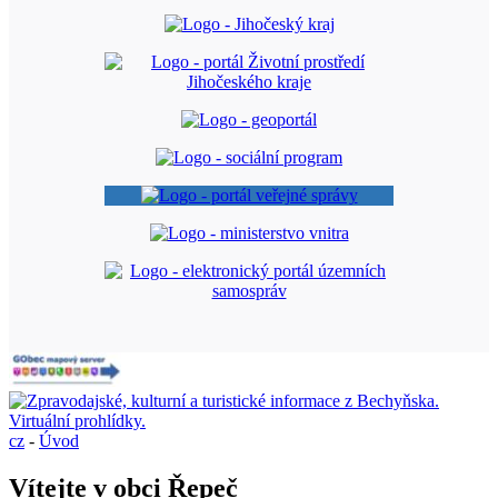
cz
-
Úvod
Vítejte v obci Řepeč