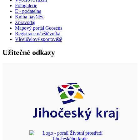
Fotogalerie
E - podatelna
Kniha návštěv
Zpravodaj
Mapový portál Geosens
Registrace návštěvníka
Víceúčelové sportoviště
Užitečné odkazy