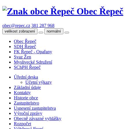
Obec Řepeč
obec@repec.cz
381 287 968
velikost zobrazení
normální
Obec Řepeč
SDH Řepeč
FK Řepeč - Opařany
Svaz Žen
Myslivecké Sdružení
SChPH Řepeč
Úřední deska
Účetní výkazy
Základní údaje
Kontakty
Historie obce
Zastupitelstvo
Usnesení zastupitelstva
Výroční zprávy
Obecně závazné vyhlášky
Rozpočet
Výběrová řízení