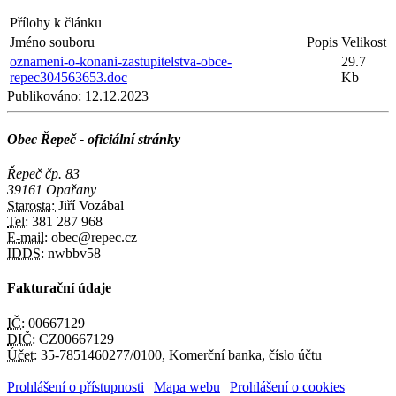
Přílohy k článku
Jméno souboru
Popis
Velikost
oznameni-o-konani-zastupitelstva-obce-
29.7
repec304563653.doc
Kb
Publikováno:
12.12.2023
Obec Řepeč - oficiální stránky
Řepeč čp. 83
39161 Opařany
Starosta:
Jiří Vozábal
Tel:
381 287 968
E-mail:
obec@repec.cz
IDDS:
nwbbv58
Fakturační údaje
IČ:
00667129
DIČ:
CZ00667129
Účet:
35-7851460277/0100, Komerční banka, číslo účtu
Prohlášení o přístupnosti
|
Mapa webu
|
Prohlášení o cookies