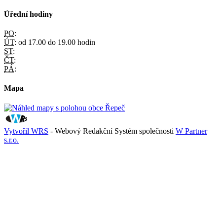
Úřední hodiny
PO:
ÚT:
od 17.00 do 19.00 hodin
ST:
ČT:
PÁ:
Mapa
Vytvořil WRS
- Webový Redakční Systém společnosti
W Partner
s.r.o.