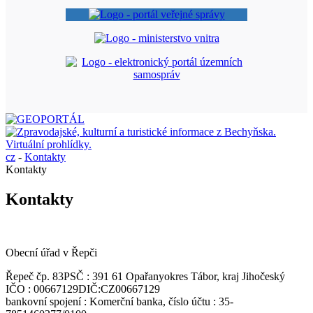
cz
-
Kontakty
Kontakty
Kontakty
Obecní úřad v Řepči
Řepeč čp. 83
PSČ : 391 61 Opařany
okres Tábor, kraj Jihočeský
IČO : 00667129
DIČ:CZ00667129
bankovní spojení : Komerční banka, číslo účtu : 35-