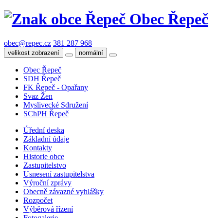
Obec Řepeč
obec@repec.cz
381 287 968
velikost zobrazení
normální
Obec Řepeč
SDH Řepeč
FK Řepeč - Opařany
Svaz Žen
Myslivecké Sdružení
SChPH Řepeč
Úřední deska
Základní údaje
Kontakty
Historie obce
Zastupitelstvo
Usnesení zastupitelstva
Výroční zprávy
Obecně závazné vyhlášky
Rozpočet
Výběrová řízení
Fotogalerie