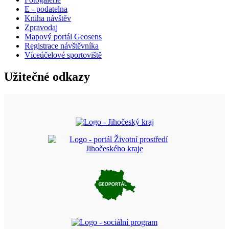
E - podatelna
Kniha návštěv
Zpravodaj
Mapový portál Geosens
Registrace návštěvníka
Víceúčelové sportoviště
Užitečné odkazy