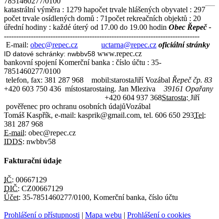
7851460277/0100
katastrální výměra : 1279 ha
počet trvale hlášených obyvatel : 297
počet trvale osídlených domů : 71
počet rekreačních objektů : 20
úřední hodiny : každé úterý od 17.00 do 19.00 hodin
Obec Řepeč -
--------------------------------------------------------------------------------
E-mail:
obec@repec.cz
uctarna@repec.cz
oficiální stránky
www.repec.cz
ID datové schránky: nwbbv58
bankovní spojení Komerční banka : číslo účtu : 35-
7851460277/0100
telefon, fax: 381 287 968
mobil:
starosta
Jiří Vozábal
Řepeč čp. 83
+420 603 750 436
místostarosta
ing. Jan Mleziva
39161 Opařany
+420 604 937 368
Starosta:
Jiří
pověřenec pro ochranu osobních údajů
Vozábal
Tomáš Kaspřík, e-mail: kasprik@gmail.com, tel. 606 650 293
Tel:
381 287 968
E-mail:
obec@repec.cz
IDDS:
nwbbv58
Fakturační údaje
IČ:
00667129
DIČ:
CZ00667129
Účet:
35-7851460277/0100, Komerční banka, číslo účtu
Prohlášení o přístupnosti
|
Mapa webu
|
Prohlášení o cookies