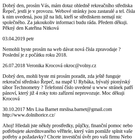
Dobrý den, prosím Vás, mám dotaz ohledně rekreačního střediska
Řepeč, jestli je v provozu. Webové stránky jsou zastaralé a tel. čísla
k nim uvedená, jsou již na lidi, kteří se střediskem nemají nic
společného. Za jakoukoliv informaci budu ráda. Předem děkuji.
Pěkný den Kateřina Nitková
03.04.2019
petr
Nemohli byste prosím na web dávat nová čísla zpravodaje ?
Poslední je z počátku roku 2018.
26.07.2018
Veronika Krocová
okroc@volny.cz
Dobrý den, mohli byste mi prosím poradit, zda ještě funguje
rekreační středisko Řepeč, na mapě U Rybáka, bývalý pionýrský
tábor Technometry ? Telefonní číslo uvedené u www stránek patří
pánoví, který již 4 roky toto zařízení neprovozuje. Moc děkuji
Krocová
30.10.2017
Mrs Lisa Barnet
mrslisa.barnet@gmail.com
http://www.dolnihorice.cz/
Ahoj! Hledali jste někdy prostředky, půjčky, finanční pomoc nebo
potřebujete akreditovaného věřitele, který vám pomůže splnit vaše
potřeby a požadavky? Chcete investiční úvěr pro vaši firmu Nebo