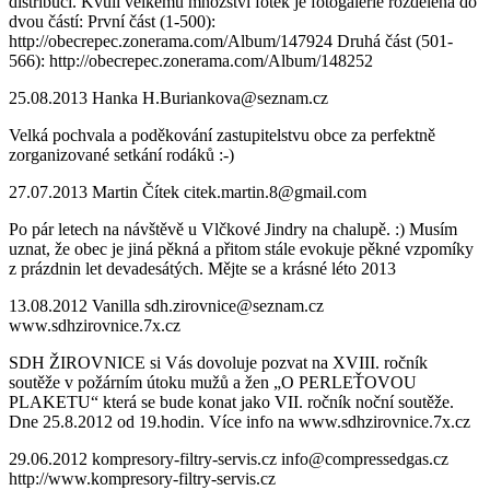
distribuci. Kvůli velkému množství fotek je fotogalerie rozdělena do
dvou částí: První část (1-500):
http://obecrepec.zonerama.com/Album/147924 Druhá část (501-
566): http://obecrepec.zonerama.com/Album/148252
25.08.2013
Hanka
H.Buriankova@seznam.cz
Velká pochvala a poděkování zastupitelstvu obce za perfektně
zorganizované setkání rodáků :-)
27.07.2013
Martin Čítek
citek.martin.8@gmail.com
Po pár letech na návštěvě u Vlčkové Jindry na chalupě. :) Musím
uznat, že obec je jiná pěkná a přitom stále evokuje pěkné vzpomíky
z prázdnin let devadesátých. Mějte se a krásné léto 2013
13.08.2012
Vanilla
sdh.zirovnice@seznam.cz
www.sdhzirovnice.7x.cz
SDH ŽIROVNICE si Vás dovoluje pozvat na XVIII. ročník
soutěže v požárním útoku mužů a žen „O PERLEŤOVOU
PLAKETU“ která se bude konat jako VII. ročník noční soutěže.
Dne 25.8.2012 od 19.hodin. Více info na www.sdhzirovnice.7x.cz
29.06.2012
kompresory-filtry-servis.cz
info@compressedgas.cz
http://www.kompresory-filtry-servis.cz