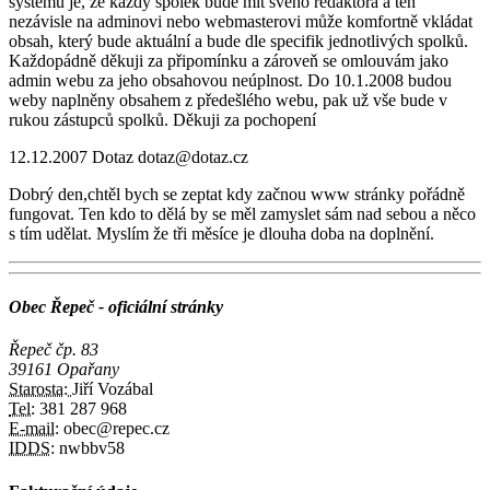
systému je, že každý spolek bude mít svého redaktora a ten
nezávisle na adminovi nebo webmasterovi může komfortně vkládat
obsah, který bude aktuální a bude dle specifik jednotlivých spolků.
Každopádně děkuji za připomínku a zároveň se omlouvám jako
admin webu za jeho obsahovou neúplnost. Do 10.1.2008 budou
weby naplněny obsahem z předešlého webu, pak už vše bude v
rukou zástupců spolků. Děkuji za pochopení
12.12.2007
Dotaz
dotaz@dotaz.cz
Dobrý den,chtěl bych se zeptat kdy začnou www stránky pořádně
fungovat. Ten kdo to dělá by se měl zamyslet sám nad sebou a něco
s tím udělat. Myslím že tři měsíce je dlouha doba na doplnění.
Obec Řepeč - oficiální stránky
Řepeč čp. 83
39161 Opařany
Starosta:
Jiří Vozábal
Tel:
381 287 968
E-mail:
obec@repec.cz
IDDS:
nwbbv58