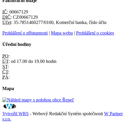
Fakturační údaje
IČ:
00667129
DIČ:
CZ00667129
Účet:
35-7851460277/0100, Komerční banka, číslo účtu
Prohlášení o přístupnosti
|
Mapa webu
|
Prohlášení o cookies
Úřední hodiny
PO:
ÚT:
od 17.00 do 19.00 hodin
ST:
ČT:
PÁ:
Mapa
Vytvořil WRS
- Webový Redakční Systém společnosti
W Partner
s.r.o.