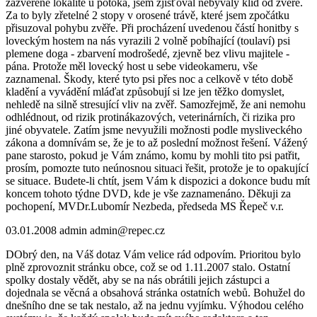
zazvěřené lokalitě u potoka, jsem zjišťoval nebývalý klid od zvěře.
Za to byly zřetelné 2 stopy v orosené trávě, které jsem zpočátku
přisuzoval pohybu zvěře. Při procházení uvedenou částí honitby s
loveckým hostem na nás vyrazili 2 volně pobíhající (toulaví) psi
plemene doga - zbarvení modrošedé, zjevně bez vlivu majitele -
pána. Protože měl lovecký host u sebe videokameru, vše
zaznamenal. Škody, které tyto psi přes noc a celkově v této době
kladění a vyvádění mláďat způsobují si lze jen těžko domyslet,
nehledě na silně stresující vliv na zvěř. Samozřejmě, že ani nemohu
odhlédnout, od rizik protinákazových, veterinárních, či rizika pro
jiné obyvatele. Zatím jsme nevyužili možnosti podle mysliveckého
zákona a domnívám se, že je to až poslední možnost řešení. Vážený
pane starosto, pokud je Vám známo, komu by mohli tito psi patřit,
prosím, pomozte tuto neúnosnou situaci řešit, protože je to opakující
se situace. Budete-li chtít, jsem Vám k dispozici a dokonce budu mít
koncem tohoto týdne DVD, kde je vše zaznamenáno. Děkuji za
pochopení, MVDr.Lubomír Nezbeda, předseda MS Řepeč v.r.
03.01.2008
admin
admin@repec.cz
DObrý den, na Váš dotaz Vám velice rád odpovím. Prioritou bylo
plně zprovoznit stránku obce, což se od 1.11.2007 stalo. Ostatní
spolky dostaly vědět, aby se na nás obrátili jejich zástupci a
dojednala se věcná a obsahová stránka ostatních webů. Bohužel do
dnešního dne se tak nestalo, až na jednu vyjímku. Výhodou celého