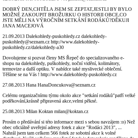
DOBRÝ DEN,CHTĚLA JSEM SE ZEPTAT,JESTLI BY BYLO
MOŽNÉ ZAKOUPIT BROŽURKU O HISTORII OBCE,CO
JSTE MĚLI NA VÝROČNÍM SETKÁNÍ RODÁKŮ?DĚKUJI
JANA MACEJOVÁ
21.09.2013
Dalekohledy-puskohledy.cz
dalekohledy-
puskohledy@seznam.cz
http://www.dalekohledy-
puskohledy.cz/dalekohledy-a30
Dovolujeme si pozvat členy MS Řepeč do specializovaného e-
shopu na dalekohledy, puškohledy, noční vidění, kolimátory,
termovize a další optiku. V nabídce také myslivecké oblečení.
Těšíme se na Vás ! http://www.dalekohledy-puskohledy.cz
27.08.2013
Hana
HanaDoncukova@seznam.cz
Celému organizačnímu týmu okolo akce "setkání rodáků"patří velké
poděkování,krásně připravená akce,velmi pěkné.
25.08.2013
Milan Koktan
milan@koktan.cz
Prosím o předávání si této informace mezi s sebou navzájem :o) Než
obec oficiálně uveřejní adresy fotek z akce "Rodáci 2013", ...
Nahrál jsem tam celkem 566 fotek ze sobotní akce k volné