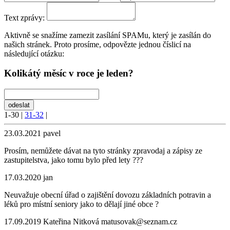
Text zprávy:
Aktivně se snažíme zamezit zasílání SPAMu, který je zasílán do
našich stránek. Proto prosíme, odpovězte jednou číslicí na
následující otázku:
Kolikátý měsíc v roce je leden?
1-30
|
31-32
|
23.03.2021
pavel
Prosím, nemůžete dávat na tyto stránky zpravodaj a zápisy ze
zastupitelstva, jako tomu bylo před lety ???
17.03.2020
jan
Neuvažuje obecní úřad o zajištění dovozu základních potravin a
léků pro místní seniory jako to dělají jiné obce ?
17.09.2019
Kateřina Nitková
matusovak@seznam.cz