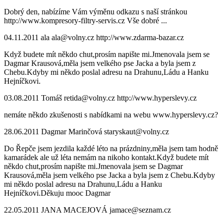
Dobrý den, nabízíme Vám výměnu odkazu s naší stránkou
http://www.kompresory-filtry-servis.cz Vše dobré ...
04.11.2011
ala
ala@volny.cz
http://www.zdarma-bazar.cz
Když budete mít někdo chut,prosím napište mi.Jmenovala jsem se
Dagmar Krausová,měla jsem velkého pse Jacka a byla jsem z
Chebu.Kdyby mi někdo poslal adresu na Drahunu,Ládu a Hanku
Hejníčkovi.
03.08.2011
Tomáš
retida@volny.cz
http://www.hyperslevy.cz
nemáte někdo zkušenosti s nabídkami na webu www.hyperslevy.cz?
28.06.2011
Dagmar Marinčová
staryskaut@volny.cz
Do Řepče jsem jezdila každé léto na prázdniny,měla jsem tam hodně
kamarádek ale už léta nemám na nikoho kontakt.Když budete mít
někdo chut,prosím napište mi.Jmenovala jsem se Dagmar
Krausová,měla jsem velkého pse Jacka a byla jsem z Chebu.Kdyby
mi někdo poslal adresu na Drahunu,Ládu a Hanku
Hejníčkovi.Děkuju mooc Dagmar
22.05.2011
JANA MACEJOVÁ
jamace@seznam.cz