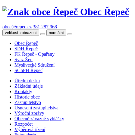
Obec Řepeč
obec@repec.cz
381 287 968
velikost zobrazení
normální
Obec Řepeč
SDH Řepeč
FK Řepeč - Opařany
Svaz Žen
Myslivecké Sdružení
SChPH Řepeč
Úřední deska
Základní údaje
Kontakty
Historie obce
Zastupitelstvo
Usnesení zastupitelstva
Výroční zprávy
Obecně závazné vyhlášky
Rozpočet
Výběrová řízení
Fotogalerie