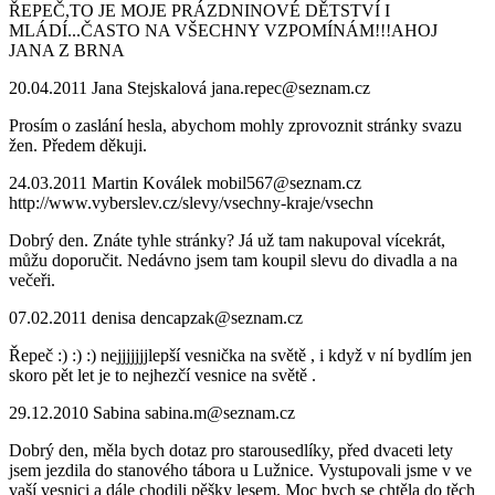
ŘEPEČ,TO JE MOJE PRÁZDNINOVÉ DĚTSTVÍ I
MLÁDÍ...ČASTO NA VŠECHNY VZPOMÍNÁM!!!AHOJ
JANA Z BRNA
20.04.2011
Jana Stejskalová
jana.repec@seznam.cz
Prosím o zaslání hesla, abychom mohly zprovoznit stránky svazu
žen. Předem děkuji.
24.03.2011
Martin Koválek
mobil567@seznam.cz
http://www.vyberslev.cz/slevy/vsechny-kraje/vsechn
Dobrý den. Znáte tyhle stránky? Já už tam nakupoval vícekrát,
můžu doporučit. Nedávno jsem tam koupil slevu do divadla a na
večeři.
07.02.2011
denisa
dencapzak@seznam.cz
Řepeč :) :) :) nejjjjjjjlepší vesnička na světě , i když v ní bydlím jen
skoro pět let je to nejhezčí vesnice na světě .
29.12.2010
Sabina
sabina.m@seznam.cz
Dobrý den, měla bych dotaz pro starousedlíky, před dvaceti lety
jsem jezdila do stanového tábora u Lužnice. Vystupovali jsme v ve
vaší vesnici a dále chodili pěšky lesem. Moc bych se chtěla do těch