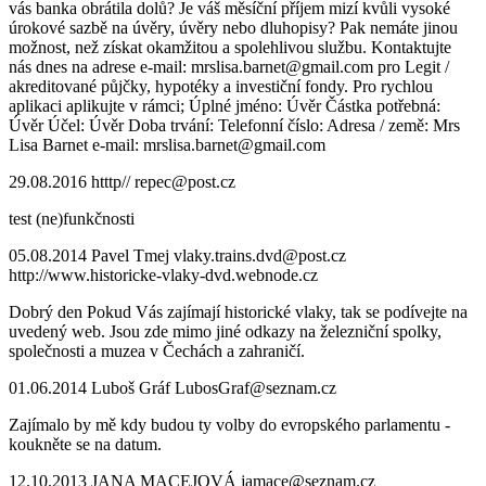
vás banka obrátila dolů? Je váš měsíční příjem mizí kvůli vysoké
úrokové sazbě na úvěry, úvěry nebo dluhopisy? Pak nemáte jinou
možnost, než získat okamžitou a spolehlivou službu. Kontaktujte
nás dnes na adrese e-mail: mrslisa.barnet@gmail.com pro Legit /
akreditované půjčky, hypotéky a investiční fondy. Pro rychlou
aplikaci aplikujte v rámci; Úplné jméno: Úvěr Částka potřebná:
Úvěr Účel: Úvěr Doba trvání: Telefonní číslo: Adresa / země: Mrs
Lisa Barnet e-mail: mrslisa.barnet@gmail.com
29.08.2016
htttp//
repec@post.cz
test (ne)funkčnosti
05.08.2014
Pavel Tmej
vlaky.trains.dvd@post.cz
http://www.historicke-vlaky-dvd.webnode.cz
Dobrý den Pokud Vás zajímají historické vlaky, tak se podívejte na
uvedený web. Jsou zde mimo jiné odkazy na železniční spolky,
společnosti a muzea v Čechách a zahraničí.
01.06.2014
Luboš Gráf
LubosGraf@seznam.cz
Zajímalo by mě kdy budou ty volby do evropského parlamentu -
koukněte se na datum.
12.10.2013
JANA MACEJOVÁ
jamace@seznam.cz