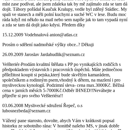
míst zase podívat, ale jsem zdaleka tak by mě zajímalo zda se tam dá
dojít. Tábory pořádal Kaučuk Kralupy, vedle byl zděný Stádlec. My
spali ve stanech a měli polní kuchyni a suché WC v lese. Budu moc
ráda když mi někdo na mail nebo sem napíše jak to tam vypadá nyní
a zda se tam dá dojít jako kdysi. Předem díky
15.12.2009
Vodehnalová
anion@atlas.cz
Prosím o sdělení nadmořské výšky obce..? Děkuji
26.09.2009
Jaroslav
Jardahudlik@seznam.cz
Velšteriér-Prodám kvalitní štěňata s PP po vynikajících rodičích s
předpokladem výstavních i pracovních úspěchů. Máte jedinečnou
příležitost koupit si pejska,který bude skvělým kamarádem,
společníkem a rodinným psem,vhodný k dětem, na mazlení i pro
mysliveckou kynologií. Podzimní sleva- cena max.3000Kč. Běžná
cena v jarních měsích 5-7000Kč.Odběr IHNED!!Neváhejte a
přijeďte si pro svého Velšteriéra!!
03.06.2008
Myslivecké sdružení Řepeč, o.s
lubosnezbeda@seznam.cz
Vážený pane starosto, dovolte, abych Vám v krátkosti popsal
historku ze sobotního rána: V honitbě našeho MS, v jinak dobře