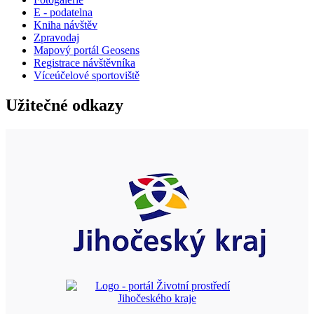
E - podatelna
Kniha návštěv
Zpravodaj
Mapový portál Geosens
Registrace návštěvníka
Víceúčelové sportoviště
Užitečné odkazy