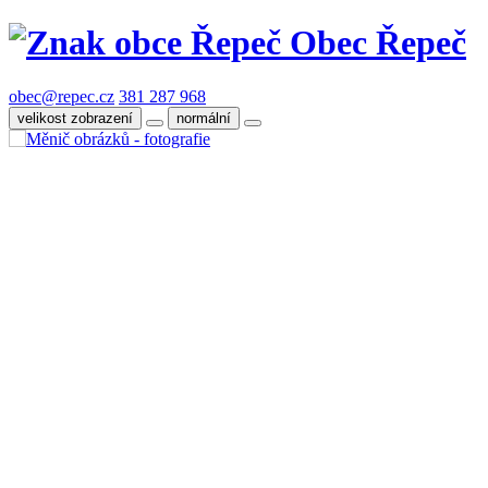
Obec Řepeč
obec@repec.cz
381 287 968
velikost zobrazení
normální