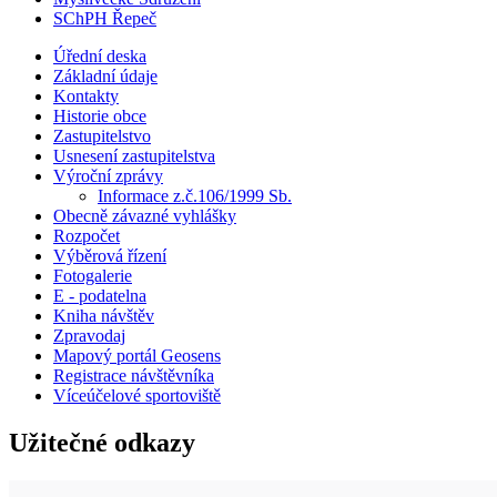
SChPH Řepeč
Úřední deska
Základní údaje
Kontakty
Historie obce
Zastupitelstvo
Usnesení zastupitelstva
Výroční zprávy
Informace z.č.106/1999 Sb.
Obecně závazné vyhlášky
Rozpočet
Výběrová řízení
Fotogalerie
E - podatelna
Kniha návštěv
Zpravodaj
Mapový portál Geosens
Registrace návštěvníka
Víceúčelové sportoviště
Užitečné odkazy