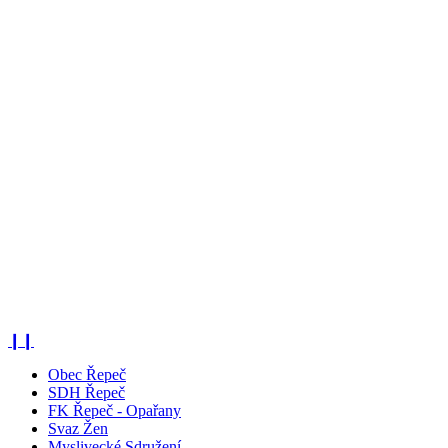
❙❙
Obec Řepeč
SDH Řepeč
FK Řepeč - Opařany
Svaz Žen
Myslivecké Sdružení