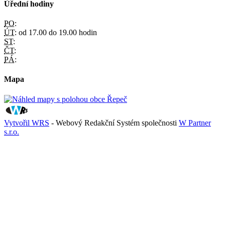
Úřední hodiny
PO:
ÚT:
od 17.00 do 19.00 hodin
ST:
ČT:
PÁ:
Mapa
Vytvořil WRS
- Webový Redakční Systém společnosti
W Partner
s.r.o.