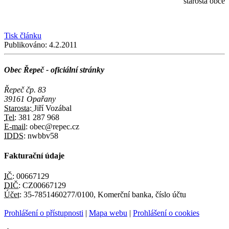
starosta obce
Tisk článku
Publikováno:
4.2.2011
Obec Řepeč - oficiální stránky
Řepeč čp. 83
39161 Opařany
Starosta:
Jiří Vozábal
Tel:
381 287 968
E-mail:
obec@repec.cz
IDDS:
nwbbv58
Fakturační údaje
IČ:
00667129
DIČ:
CZ00667129
Účet:
35-7851460277/0100, Komerční banka, číslo účtu
Prohlášení o přístupnosti
|
Mapa webu
|
Prohlášení o cookies