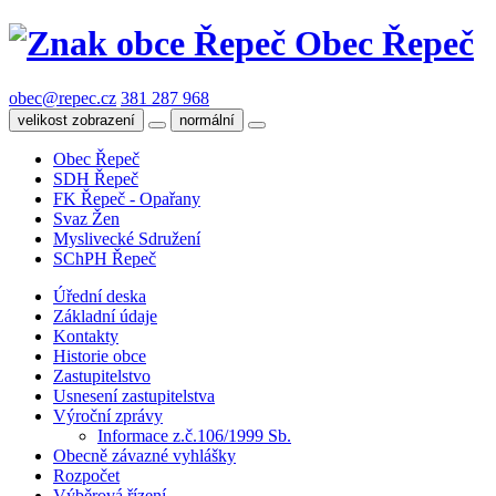
Obec Řepeč
obec@repec.cz
381 287 968
velikost zobrazení
normální
Obec Řepeč
SDH Řepeč
FK Řepeč - Opařany
Svaz Žen
Myslivecké Sdružení
SChPH Řepeč
Úřední deska
Základní údaje
Kontakty
Historie obce
Zastupitelstvo
Usnesení zastupitelstva
Výroční zprávy
Informace z.č.106/1999 Sb.
Obecně závazné vyhlášky
Rozpočet
Výběrová řízení