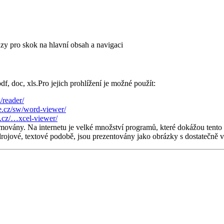
azy pro skok na hlavní obsah a navigaci
, doc, xls.Pro jejich prohlížení je možné použít:
/reader/
e.cz/sw/word-viewer/
e.cz/…xcel-viewer/
movány. Na internetu je velké množství programů, které dokážou tent
drojové, textové podobě, jsou prezentovány jako obrázky s dostatečně 