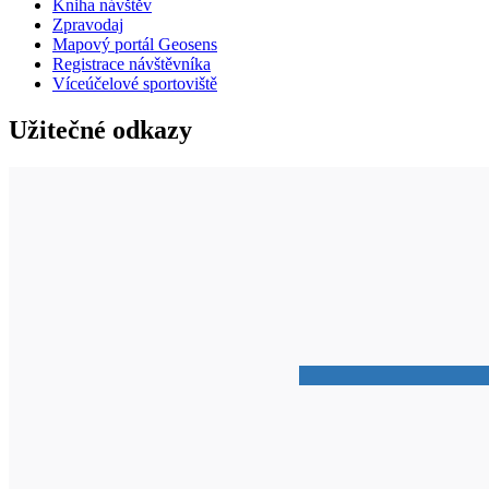
Kniha návštěv
Zpravodaj
Mapový portál Geosens
Registrace návštěvníka
Víceúčelové sportoviště
Užitečné odkazy