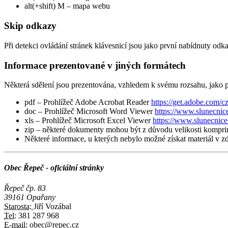
alt(+shift) M – mapa webu
Skip odkazy
Při detekci ovládání stránek klávesnicí jsou jako první nabídnuty odk
Informace prezentované v jiných formátech
Některá sdělení jsou prezentována, vzhledem k svému rozsahu, jako pdf
pdf – Prohlížeč Adobe Acrobat Reader
https://get.adobe.com/cz
doc – Prohlížeč Microsoft Word Viewer
https://www.slunecnic
xls – Prohlížeč Microsoft Excel Viewer
https://www.slunecnic
zip – některé dokumenty mohou být z důvodu velikosti kompri
Některé informace, u kterých nebylo možné získat materiál v z
Obec Řepeč - oficiální stránky
Řepeč čp. 83
39161 Opařany
Starosta:
Jiří Vozábal
Tel:
381 287 968
E-mail:
obec@repec.cz