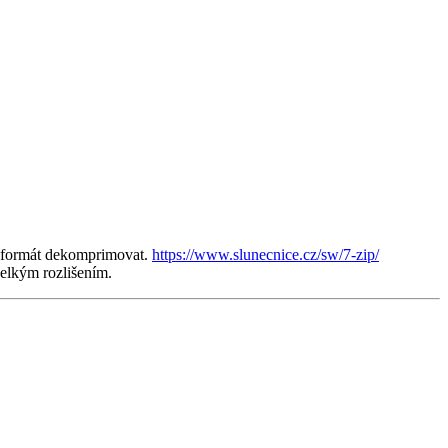
o formát dekomprimovat.
https://www.slunecnice.cz/sw/7-zip/
velkým rozlišením.