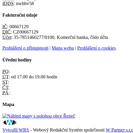
IDDS:
nwbbv58
Fakturační údaje
IČ:
00667129
DIČ:
CZ00667129
Účet:
35-7851460277/0100, Komerční banka, číslo účtu
Prohlášení o přístupnosti
|
Mapa webu
|
Prohlášení o cookies
Úřední hodiny
PO:
ÚT:
od 17.00 do 19.00 hodin
ST:
ČT:
PÁ:
Mapa
Vytvořil WRS
- Webový Redakční Systém společnosti
W Partner s.r.o