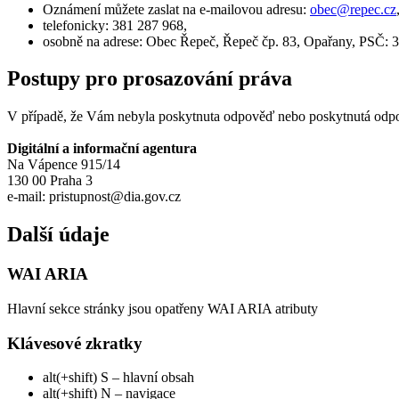
Oznámení můžete zaslat na e-mailovou adresu:
obec@
repec.cz
telefonicky: 381 287 968,
osobně na adrese: Obec Řepeč, Řepeč čp. 83, Opařany, PSČ: 
Postupy pro prosazování práva
V případě, že Vám nebyla poskytnuta odpověď nebo poskytnutá odpov
Digitální a informační agentura
Na Vápence 915/14
130 00 Praha 3
e-mail: pristupnost@dia.gov.cz
Další údaje
WAI ARIA
Hlavní sekce stránky jsou opatřeny WAI ARIA atributy
Klávesové zkratky
alt(+shift) S – hlavní obsah
alt(+shift) N – navigace