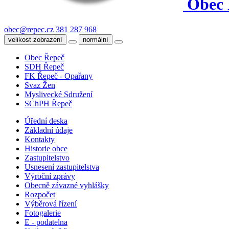
Obec 
obec@repec.cz
381 287 968
velikost zobrazení
normální
Obec Řepeč
SDH Řepeč
FK Řepeč - Opařany
Svaz Žen
Myslivecké Sdružení
SChPH Řepeč
Úřední deska
Základní údaje
Kontakty
Historie obce
Zastupitelstvo
Usnesení zastupitelstva
Výroční zprávy
Obecně závazné vyhlášky
Rozpočet
Výběrová řízení
Fotogalerie
E - podatelna