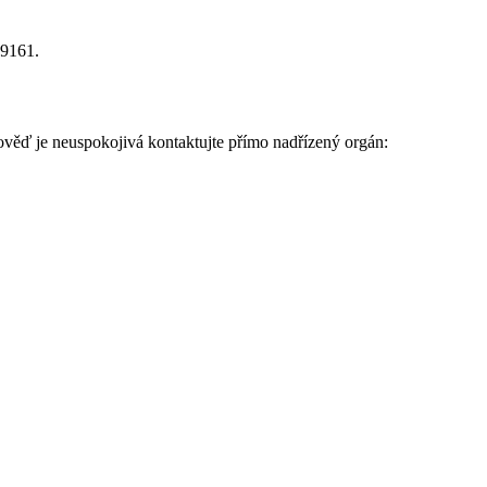
,
39161.
ěď je neuspokojivá kontaktujte přímo nadřízený orgán: