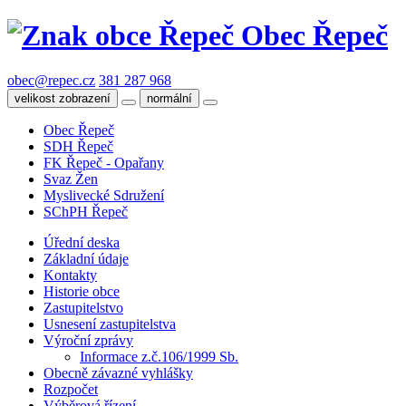
Obec Řepeč
obec@repec.cz
381 287 968
velikost zobrazení
normální
Obec Řepeč
SDH Řepeč
FK Řepeč - Opařany
Svaz Žen
Myslivecké Sdružení
SChPH Řepeč
Úřední deska
Základní údaje
Kontakty
Historie obce
Zastupitelstvo
Usnesení zastupitelstva
Výroční zprávy
Informace z.č.106/1999 Sb.
Obecně závazné vyhlášky
Rozpočet
Výběrová řízení