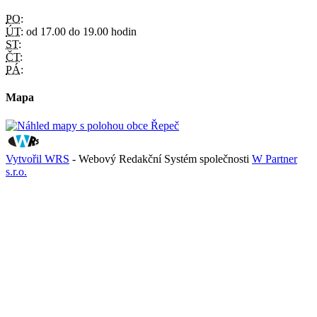
PO:
ÚT:
od 17.00 do 19.00 hodin
ST:
ČT:
PÁ:
Mapa
Vytvořil WRS
- Webový Redakční Systém společnosti
W Partner
s.r.o.