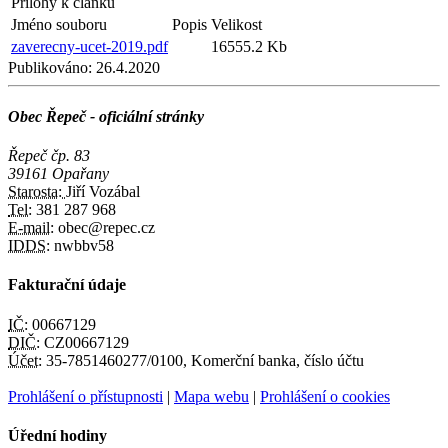
Přílohy k článku
Jméno souboru
Popis
Velikost
zaverecny-ucet-2019.pdf
16555.2 Kb
Publikováno:
26.4.2020
Obec Řepeč - oficiální stránky
Řepeč čp. 83
39161 Opařany
Starosta:
Jiří Vozábal
Tel:
381 287 968
E-mail:
obec@repec.cz
IDDS:
nwbbv58
Fakturační údaje
IČ:
00667129
DIČ:
CZ00667129
Účet:
35-7851460277/0100, Komerční banka, číslo účtu
Prohlášení o přístupnosti
|
Mapa webu
|
Prohlášení o cookies
Úřední hodiny