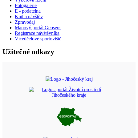
Fotogalerie
E - podatelna
Kniha návštěv
Zpravodaj
Mapový portál Geosens
Registrace návštěvníka
Víceúčelové sportoviště
Užitečné odkazy