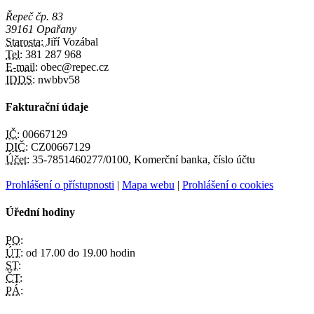
Řepeč čp. 83
39161 Opařany
Starosta:
Jiří Vozábal
Tel:
381 287 968
E-mail:
obec@repec.cz
IDDS:
nwbbv58
Fakturační údaje
IČ:
00667129
DIČ:
CZ00667129
Účet:
35-7851460277/0100, Komerční banka, číslo účtu
Prohlášení o přístupnosti
|
Mapa webu
|
Prohlášení o cookies
Úřední hodiny
PO:
ÚT:
od 17.00 do 19.00 hodin
ST:
ČT:
PÁ: