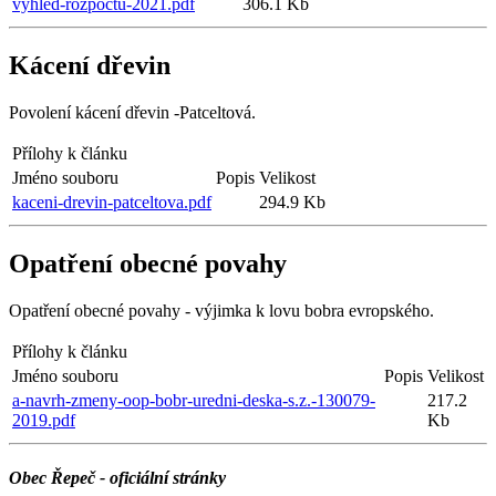
vyhled-rozpoctu-2021.pdf
306.1 Kb
Kácení dřevin
Povolení kácení dřevin -Patceltová.
Přílohy k článku
Jméno souboru
Popis
Velikost
kaceni-drevin-patceltova.pdf
294.9 Kb
Opatření obecné povahy
Opatření obecné povahy - výjimka k lovu bobra evropského.
Přílohy k článku
Jméno souboru
Popis
Velikost
a-navrh-zmeny-oop-bobr-uredni-deska-s.z.-130079-
217.2
2019.pdf
Kb
Obec Řepeč - oficiální stránky