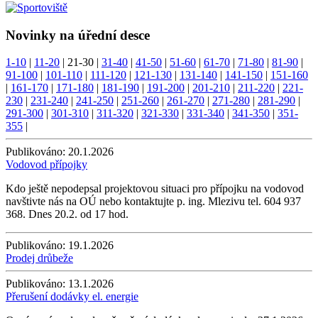
Novinky na úřední desce
1-10
|
11-20
|
21-30
|
31-40
|
41-50
|
51-60
|
61-70
|
71-80
|
81-90
|
91-100
|
101-110
|
111-120
|
121-130
|
131-140
|
141-150
|
151-160
|
161-170
|
171-180
|
181-190
|
191-200
|
201-210
|
211-220
|
221-
230
|
231-240
|
241-250
|
251-260
|
261-270
|
271-280
|
281-290
|
291-300
|
301-310
|
311-320
|
321-330
|
331-340
|
341-350
|
351-
355
|
Publikováno:
20.1.2026
Vodovod přípojky
Kdo ještě nepodepsal projektovou situaci pro přípojku na vodovod
navštivte nás na OÚ nebo kontaktujte p. ing. Mlezivu tel. 604 937
368. Dnes 20.2. od 17 hod.
Publikováno:
19.1.2026
Prodej drůbeže
Publikováno:
13.1.2026
Přerušení dodávky el. energie