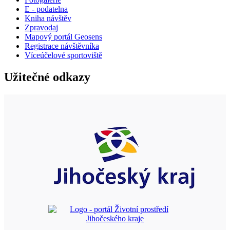
E - podatelna
Kniha návštěv
Zpravodaj
Mapový portál Geosens
Registrace návštěvníka
Víceúčelové sportoviště
Užitečné odkazy