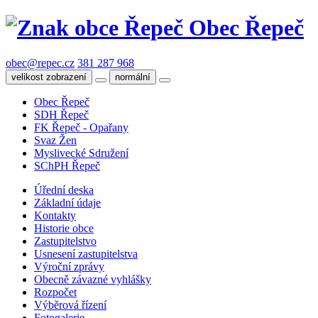
Obec Řepeč
obec@repec.cz
381 287 968
velikost zobrazení
normální
Obec Řepeč
SDH Řepeč
FK Řepeč - Opařany
Svaz Žen
Myslivecké Sdružení
SChPH Řepeč
Úřední deska
Základní údaje
Kontakty
Historie obce
Zastupitelstvo
Usnesení zastupitelstva
Výroční zprávy
Obecně závazné vyhlášky
Rozpočet
Výběrová řízení
Fotogalerie