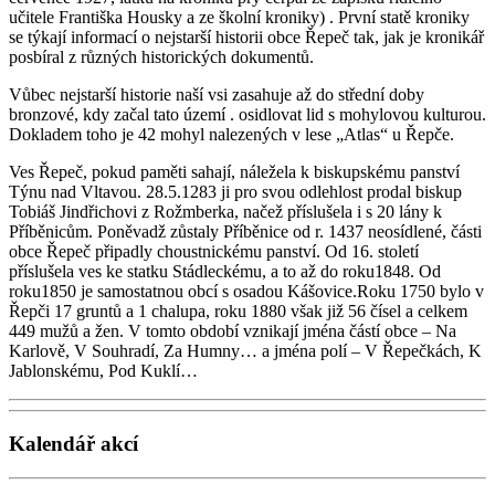
učitele Františka Housky a ze školní kroniky) . První statě kroniky
se týkají informací o nejstarší historii obce Řepeč tak, jak je kronikář
posbíral z různých historických dokumentů.
Vůbec nejstarší historie naší vsi zasahuje až do střední doby
bronzové, kdy začal tato území . osidlovat lid s mohylovou kulturou.
Dokladem toho je 42 mohyl nalezených v lese „Atlas“ u Řepče.
Ves Řepeč, pokud paměti sahají, náležela k biskupskému panství
Týnu nad Vltavou. 28.5.1283 ji pro svou odlehlost prodal biskup
Tobiáš Jindřichovi z Rožmberka, načež příslušela i s 20 lány k
Příběnicům. Poněvadž zůstaly Příběnice od r. 1437 neosídlené, části
obce Řepeč připadly choustnickému panství. Od 16. století
příslušela ves ke statku Stádleckému, a to až do roku1848. Od
roku1850 je samostatnou obcí s osadou Kášovice.Roku 1750 bylo v
Řepči 17 gruntů a 1 chalupa, roku 1880 však již 56 čísel a celkem
449 mužů a žen. V tomto období vznikají jména částí obce – Na
Karlově, V Souhradí, Za Humny… a jména polí – V Řepečkách, K
Jablonskému, Pod Kuklí…
Kalendář akcí