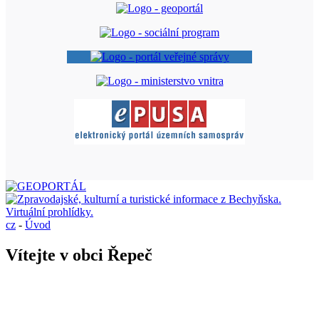
cz
-
Úvod
Vítejte v obci Řepeč