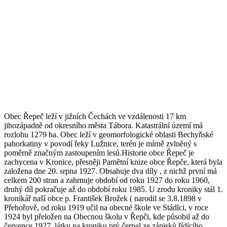
Obec Řepeč leží v jižních Čechách ve vzdálenosti 17 km
jihozápadně od okresního města Tábora. Katastrální území má
rozlohu 1279 ha. Obec leží v geomorfologické oblasti Bechyňské
pahorkatiny v povodí řeky Lužnice, terén je mírně zvlněný s
poměrně značným zastoupením lesů.Historie obce Řepeč je
zachycena v Kronice, přesněji Pamětní knize obce Řepče, která byla
založena dne 20. srpna 1927. Obsahuje dva díly , z nichž první má
celkem 200 stran a zahrnuje období od roku 1927 do roku 1960,
druhý díl pokračuje až do období roku 1985. U zrodu kroniky stál 1.
kronikář naší obce p. František Brožek ( narodil se 3.8.1898 v
Přehořově, od roku 1919 učil na obecné škole ve Stádlci, v roce
1924 byl přeložen na Obecnou školu v Řepči, kde působil až do
července 1927, látku na kroniku prý čerpal ze zápisků řídícího