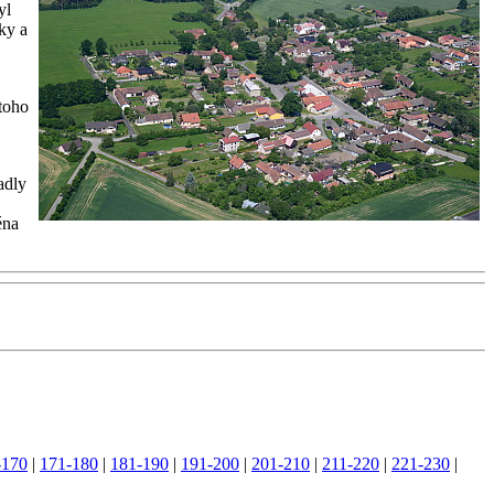
yl
ky a
 toho
adly
éna
-170
|
171-180
|
181-190
|
191-200
|
201-210
|
211-220
|
221-230
|