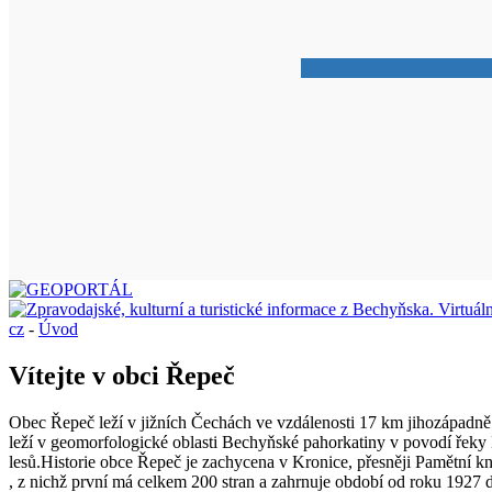
cz
-
Úvod
Vítejte v obci Řepeč
Obec Řepeč leží v jižních Čechách ve vzdálenosti 17 km jihozápadně
leží v geomorfologické oblasti Bechyňské pahorkatiny v povodí řeky
lesů.Historie obce Řepeč je zachycena v Kronice, přesněji Pamětní k
, z nichž první má celkem 200 stran a zahrnuje období od roku 1927 