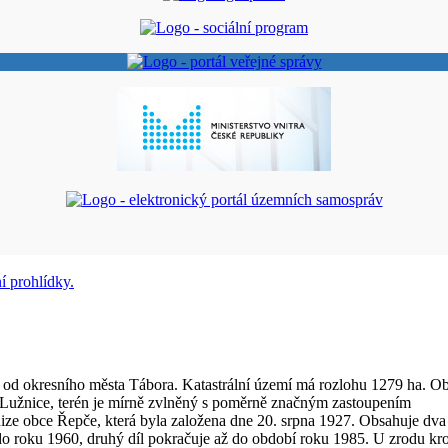
 od okresního města Tábora. Katastrální území má rozlohu 1279 ha. O
 Lužnice, terén je mírně zvlněný s poměrně značným zastoupením
nize obce Řepče, která byla založena dne 20. srpna 1927. Obsahuje dva
do roku 1960, druhý díl pokračuje až do období roku 1985. U zrodu kr