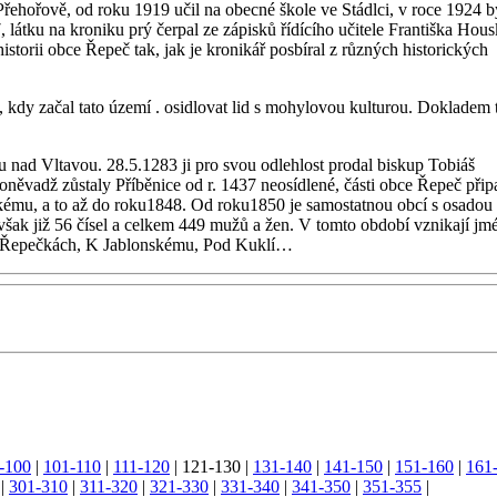
 Přehořově, od roku 1919 učil na obecné škole ve Stádlci, v roce 1924 b
látku na kroniku prý čerpal ze zápisků řídícího učitele Františka Hous
 historii obce Řepeč tak, jak je kronikář posbíral z různých historických
é, kdy začal tato území . osidlovat lid s mohylovou kulturou. Dokladem
 nad Vltavou. 28.5.1283 ji pro svou odlehlost prodal biskup Tobiáš
Poněvadž zůstaly Příběnice od r. 1437 neosídlené, části obce Řepeč přip
eckému, a to až do roku1848. Od roku1850 je samostatnou obcí s osadou
šak již 56 čísel a celkem 449 mužů a žen. V tomto období vznikají jm
V Řepečkách, K Jablonskému, Pod Kuklí…
-100
|
101-110
|
111-120
|
121-130
|
131-140
|
141-150
|
151-160
|
161
|
301-310
|
311-320
|
321-330
|
331-340
|
341-350
|
351-355
|