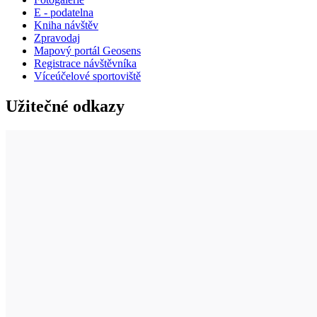
E - podatelna
Kniha návštěv
Zpravodaj
Mapový portál Geosens
Registrace návštěvníka
Víceúčelové sportoviště
Užitečné odkazy