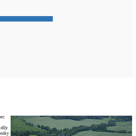
bec
 díly
oniky