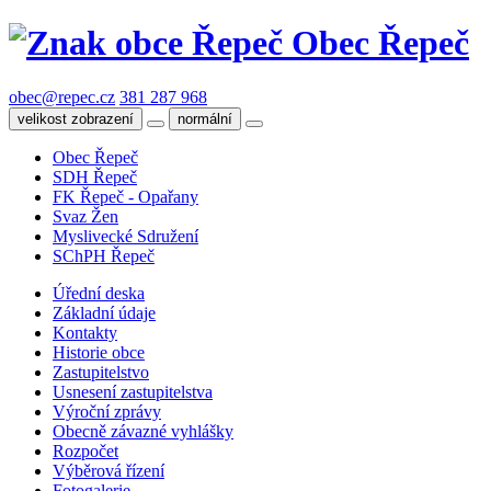
Obec Řepeč
obec@repec.cz
381 287 968
velikost zobrazení
normální
Obec Řepeč
SDH Řepeč
FK Řepeč - Opařany
Svaz Žen
Myslivecké Sdružení
SChPH Řepeč
Úřední deska
Základní údaje
Kontakty
Historie obce
Zastupitelstvo
Usnesení zastupitelstva
Výroční zprávy
Obecně závazné vyhlášky
Rozpočet
Výběrová řízení
Fotogalerie