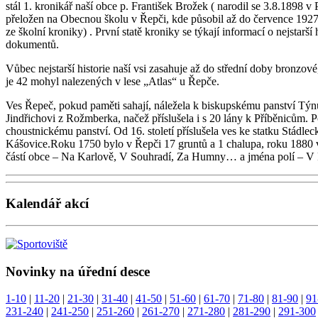
stál 1. kronikář naší obce p. František Brožek ( narodil se 3.8.1898 v
přeložen na Obecnou školu v Řepči, kde působil až do července 1927, 
ze školní kroniky) . První statě kroniky se týkají informací o nejstarší
dokumentů.
Vůbec nejstarší historie naší vsi zasahuje až do střední doby bronzov
je 42 mohyl nalezených v lese „Atlas“ u Řepče.
Ves Řepeč, pokud paměti sahají, náležela k biskupskému panství Týnu
Jindřichovi z Rožmberka, načež příslušela i s 20 lány k Příběnicům. 
choustnickému panství. Od 16. století příslušela ves ke statku Stádl
Kášovice.Roku 1750 bylo v Řepči 17 gruntů a 1 chalupa, roku 1880 v
částí obce – Na Karlově, V Souhradí, Za Humny… a jména polí – 
Kalendář akcí
Novinky na úřední desce
1-10
|
11-20
|
21-30
|
31-40
|
41-50
|
51-60
|
61-70
|
71-80
|
81-90
|
91
231-240
|
241-250
|
251-260
|
261-270
|
271-280
|
281-290
|
291-300