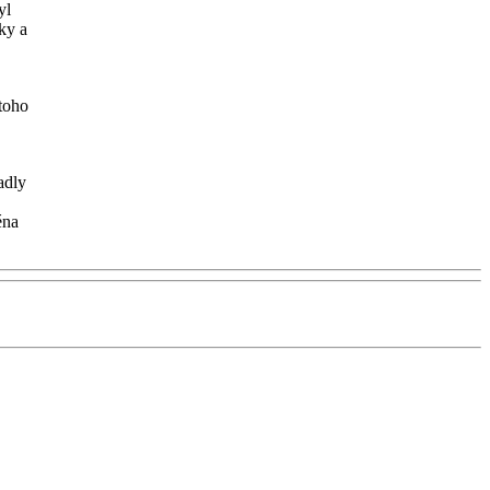
yl
ky a
 toho
adly
éna