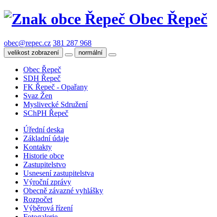
Obec Řepeč
obec@repec.cz
381 287 968
velikost zobrazení
normální
Obec Řepeč
SDH Řepeč
FK Řepeč - Opařany
Svaz Žen
Myslivecké Sdružení
SChPH Řepeč
Úřední deska
Základní údaje
Kontakty
Historie obce
Zastupitelstvo
Usnesení zastupitelstva
Výroční zprávy
Obecně závazné vyhlášky
Rozpočet
Výběrová řízení
Fotogalerie