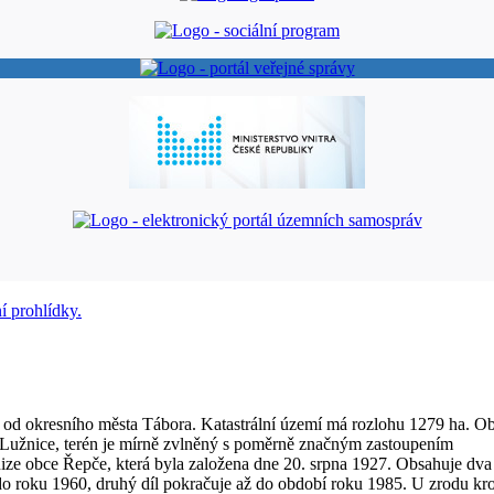
 od okresního města Tábora. Katastrální území má rozlohu 1279 ha. O
 Lužnice, terén je mírně zvlněný s poměrně značným zastoupením
nize obce Řepče, která byla založena dne 20. srpna 1927. Obsahuje dva
do roku 1960, druhý díl pokračuje až do období roku 1985. U zrodu kr