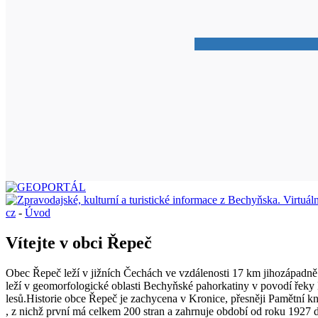
cz
-
Úvod
Vítejte v obci Řepeč
Obec Řepeč leží v jižních Čechách ve vzdálenosti 17 km jihozápadně
leží v geomorfologické oblasti Bechyňské pahorkatiny v povodí řeky
lesů.Historie obce Řepeč je zachycena v Kronice, přesněji Pamětní k
, z nichž první má celkem 200 stran a zahrnuje období od roku 1927 