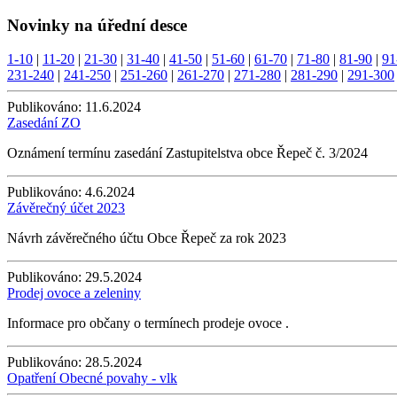
Novinky na úřední desce
1-10
|
11-20
|
21-30
|
31-40
|
41-50
|
51-60
|
61-70
|
71-80
|
81-90
|
91
231-240
|
241-250
|
251-260
|
261-270
|
271-280
|
281-290
|
291-300
Publikováno:
11.6.2024
Zasedání ZO
Oznámení termínu zasedání Zastupitelstva obce Řepeč č. 3/2024
Publikováno:
4.6.2024
Závěrečný účet 2023
Návrh závěrečného účtu Obce Řepeč za rok 2023
Publikováno:
29.5.2024
Prodej ovoce a zeleniny
Informace pro občany o termínech prodeje ovoce .
Publikováno:
28.5.2024
Opatření Obecné povahy - vlk