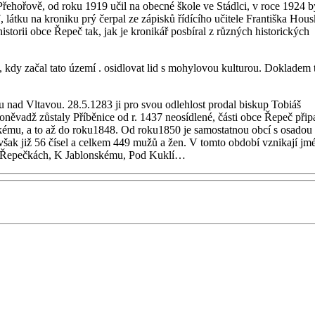
 Přehořově, od roku 1919 učil na obecné škole ve Stádlci, v roce 1924 b
látku na kroniku prý čerpal ze zápisků řídícího učitele Františka Hous
 historii obce Řepeč tak, jak je kronikář posbíral z různých historických
é, kdy začal tato území . osidlovat lid s mohylovou kulturou. Dokladem
 nad Vltavou. 28.5.1283 ji pro svou odlehlost prodal biskup Tobiáš
Poněvadž zůstaly Příběnice od r. 1437 neosídlené, části obce Řepeč přip
eckému, a to až do roku1848. Od roku1850 je samostatnou obcí s osadou
šak již 56 čísel a celkem 449 mužů a žen. V tomto období vznikají jm
V Řepečkách, K Jablonskému, Pod Kuklí…