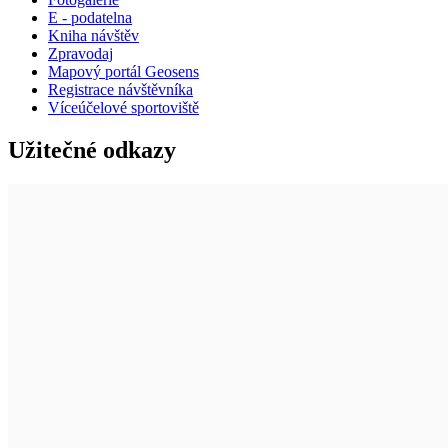
E - podatelna
Kniha návštěv
Zpravodaj
Mapový portál Geosens
Registrace návštěvníka
Víceúčelové sportoviště
Užitečné odkazy