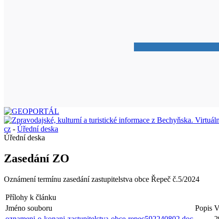
cz
-
Úřední deska
Úřední deska
Zasedání ZO
Oznámení termínu zasedání zastupitelstva obce Řepeč č.5/2024
Přílohy k článku
Jméno souboru
Popis
V
oznameni-o-konani-zastupitelstva-obce-repec592240802.doc
2