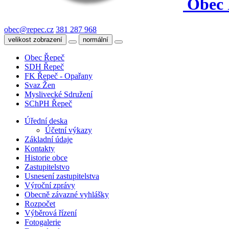
Obec 
obec@repec.cz
381 287 968
velikost zobrazení
normální
Obec Řepeč
SDH Řepeč
FK Řepeč - Opařany
Svaz Žen
Myslivecké Sdružení
SChPH Řepeč
Úřední deska
Účetní výkazy
Základní údaje
Kontakty
Historie obce
Zastupitelstvo
Usnesení zastupitelstva
Výroční zprávy
Obecně závazné vyhlášky
Rozpočet
Výběrová řízení
Fotogalerie