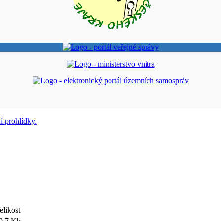
elikost
9.7 Kb