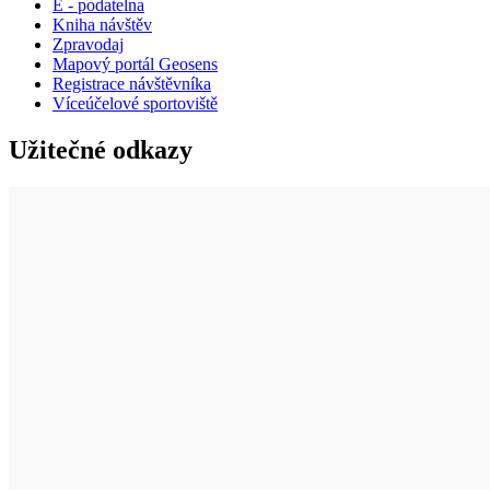
E - podatelna
Kniha návštěv
Zpravodaj
Mapový portál Geosens
Registrace návštěvníka
Víceúčelové sportoviště
Užitečné odkazy