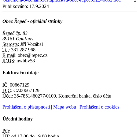
Publikováno:
17.9.2024
Obec Řepeč - oficiální stránky
Řepeč čp. 83
39161 Opařany
Starosta:
Jiří Vozábal
Tel:
381 287 968
E-mail:
obec@repec.cz
IDDS:
nwbbv58
Fakturační údaje
IČ:
00667129
DIČ:
CZ00667129
Účet:
35-7851460277/0100, Komerční banka, číslo účtu
Prohlášení o přístupnosti
|
Mapa webu
|
Prohlášení o cookies
Úřední hodiny
PO:
ÚT:
od 17.00 do 19.00 hodin