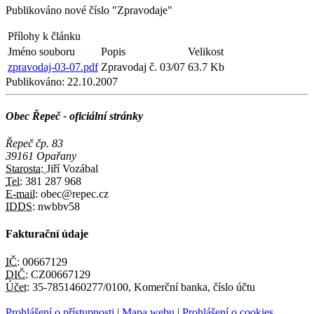
Publikováno nové číslo "Zpravodaje"
Přílohy k článku
Jméno souboru
Popis
Velikost
zpravodaj-03-07.pdf
Zpravodaj č. 03/07
63.7 Kb
Publikováno:
22.10.2007
Obec Řepeč - oficiální stránky
Řepeč čp. 83
39161 Opařany
Starosta:
Jiří Vozábal
Tel:
381 287 968
E-mail:
obec@repec.cz
IDDS:
nwbbv58
Fakturační údaje
IČ:
00667129
DIČ:
CZ00667129
Účet:
35-7851460277/0100, Komerční banka, číslo účtu
Prohlášení o přístupnosti
|
Mapa webu
|
Prohlášení o cookies