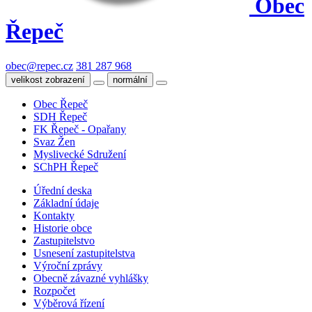
Obec
Řepeč
obec@repec.cz
381 287 968
velikost zobrazení
normální
Obec Řepeč
SDH Řepeč
FK Řepeč - Opařany
Svaz Žen
Myslivecké Sdružení
SChPH Řepeč
Úřední deska
Základní údaje
Kontakty
Historie obce
Zastupitelstvo
Usnesení zastupitelstva
Výroční zprávy
Obecně závazné vyhlášky
Rozpočet
Výběrová řízení