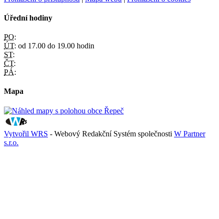
Úřední hodiny
PO:
ÚT:
od 17.00 do 19.00 hodin
ST:
ČT:
PÁ:
Mapa
Vytvořil WRS
- Webový Redakční Systém společnosti
W Partner
s.r.o.