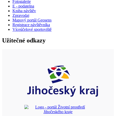
Fotogalerie
E - podatelna
Kniha návštěv
Zpravodaj
Mapový portál Geosens
Registrace návštěvníka
Víceúčelové sportoviště
Užitečné odkazy