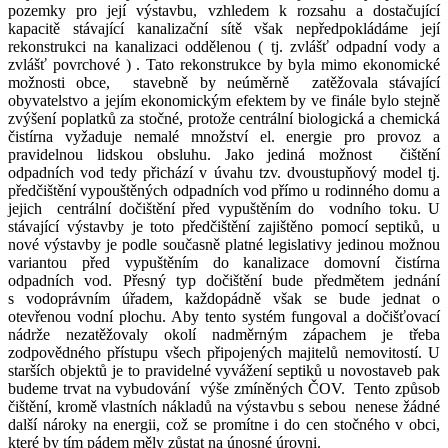
pozemky pro její výstavbu, vzhledem k rozsahu a dostačující
kapacitě stávající kanalizační sítě však nepředpokládáme její
rekonstrukci na kanalizaci oddělenou ( tj. zvlášť odpadní vody a
zvlášť povrchové ) . Tato rekonstrukce by byla mimo ekonomické
možnosti obce,
stavebně by neúměrně
zatěžovala stávající
obyvatelstvo a jejím ekonomickým efektem by ve finále bylo stejně
zvýšení poplatků za stočné, protože centrální biologická a chemická
čistírna vyžaduje nemalé množství el. energie pro provoz a
pravidelnou lidskou obsluhu. Jako jediná možnost
čištění
odpadních vod tedy přichází v úvahu tzv. dvoustupňový model tj.
předčištění vypouštěných odpadních vod přímo u rodinného domu a
jejich
centrální dočištění před vypuštěním do
vodního toku. U
stávající výstavby je toto předčištění zajištěno pomocí septiků, u
nové výstavby je podle současně platné legislativy jedinou možnou
variantou před vypuštěním do kanalizace domovní čistírna
odpadních vod. Přesný typ dočištění bude předmětem jednání
s vodoprávním úřadem, každopádně však se bude jednat o
otevřenou vodní plochu. Aby tento systém fungoval a dočišťovací
nádrže nezatěžovaly okolí nadměrným zápachem je třeba
zodpovědného přístupu všech připojených majitelů nemovitostí. U
starších objektů je to pravidelné vyvážení septiků u novostaveb pak
budeme trvat na vybudování
výše zmíněných ČOV.
Tento způsob
čištění, kromě vlastních nákladů na výstavbu s sebou
nenese žádné
další nároky na energii, což se promítne i do cen stočného v obci,
které by tím pádem měly zůstat na únosné úrovni.