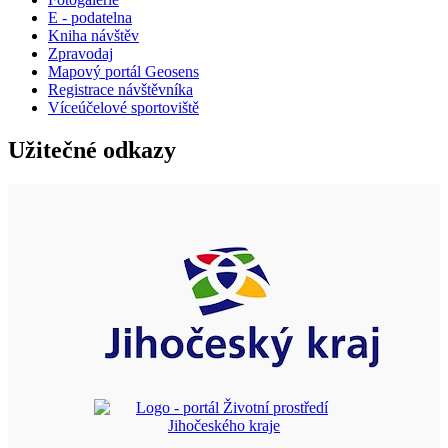
E - podatelna
Kniha návštěv
Zpravodaj
Mapový portál Geosens
Registrace návštěvníka
Víceúčelové sportoviště
Užitečné odkazy