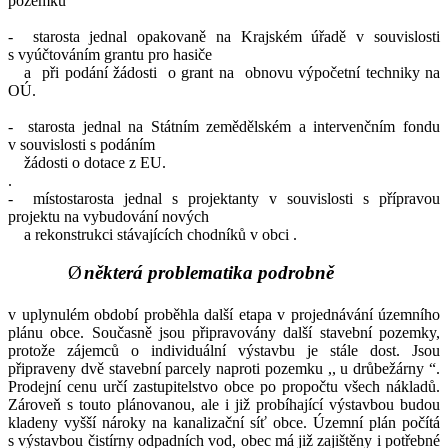
pozemků
-
starosta jednal opakovaně na Krajském úřadě v souvislosti
s vyúčtováním grantu pro hasiče
a
při podání žádosti
o grant na
obnovu výpočetní techniky na
OÚ.
-
starosta jednal na Státním zemědělském a intervenčním fondu
v souvislosti s podáním
žádosti o dotace z EU.
.
-
místostarosta jednal s projektanty v souvislosti s přípravou
projektu na vybudování nových
a rekonstrukci stávajících chodníků v obci .
Ø
některá problematika podrobně
v uplynulém období proběhla další etapa v projednávání územního
plánu obce. Současně jsou připravovány další stavební pozemky,
protože zájemců o individuální výstavbu je stále dost. Jsou
připraveny dvě stavební parcely naproti pozemku ,, u drůbežárny “.
Prodejní cenu určí zastupitelstvo obce po propočtu všech nákladů.
Zároveň s touto plánovanou, ale i již probíhající výstavbou budou
kladeny vyšší nároky na kanalizační síť obce. Územní plán počítá
s výstavbou čistírny odpadních vod, obec má již zajištěny i potřebné