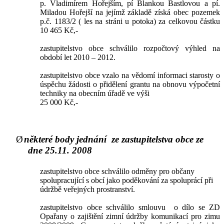
p. Vladimírem Hořejším, pí Blankou Bastlovou a pí.
Miladou Hořejší na jejímž základě získá obec pozemek
p.č. 1183/2 ( les na stráni u potoka) za celkovou částku
10 465 Kč,-
zastupitelstvo obce schválilo rozpočtový výhled na
období let 2010 – 2012.
zastupitelstvo obce vzalo na vědomí informaci starosty o
úspěchu žádosti o přidělení grantu na obnovu výpočetní
techniky na obecním úřadě ve výši
25 000 Kč,-
Ø
některé body jednání
ze zastupitelstva obce ze
dne 25.11. 2008
zastupitelstvo obce schválilo odměny pro občany
spolupracující s obcí jako poděkování za spoluprácí při
údržbě veřejných prostranství.
zastupitelstvo obce schválilo smlouvu
o dílo se ZD
Opařany o zajištění zimní údržby komunikací pro zimu