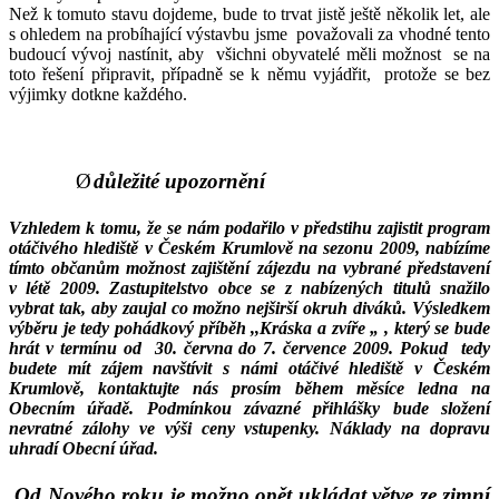
Než k tomuto stavu dojdeme, bude to trvat jistě ještě několik let, ale
s ohledem na probíhající výstavbu jsme
považovali za vhodné tento
budoucí vývoj nastínit, aby
všichni obyvatelé měli možnost
se na
toto řešení připravit, případně se k němu vyjádřit,
protože se bez
výjimky dotkne každého.
Ø
důležité upozornění
Vzhledem k tomu, že se nám podařilo v předstihu zajistit program
otáčivého hlediště v Českém Krumlově na sezonu 2009, nabízíme
tímto občanům možnost zajištění zájezdu na vybrané představení
v létě 2009. Zastupitelstvo obce se z nabízených titulů snažilo
vybrat tak, aby zaujal co možno nejširší okruh diváků. Výsledkem
výběru je tedy pohádkový příběh ,,Kráska a zvíře „ , který se bude
hrát v termínu od
30. června do 7. července 2009. Pokud
tedy
budete mít zájem navštívit s námi otáčivé hlediště v Českém
Krumlově, kontaktujte nás prosím během měsíce ledna na
Obecním úřadě. Podmínkou závazné přihlášky bude složení
nevratné zálohy ve výši ceny vstupenky. Náklady na dopravu
uhradí Obecní úřad.
Od Nového roku je možno opět ukládat větve ze zimní