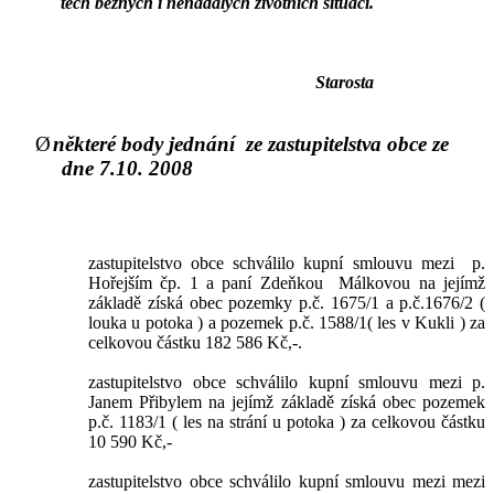
těch běžných i nenadálých životních situací.
Starosta
Ø
některé body jednání
ze zastupitelstva obce ze
dne 7.10. 2008
zastupitelstvo obce schválilo kupní smlouvu mezi
p.
Hořejším čp. 1 a paní Zdeňkou
Málkovou na jejímž
základě získá obec pozemky p.č. 1675/1 a p.č.1676/2 (
louka u potoka ) a pozemek p.č. 1588/1( les v Kukli ) za
celkovou částku 182 586 Kč,-.
zastupitelstvo obce schválilo kupní smlouvu mezi p.
Janem Přibylem na jejímž základě získá obec pozemek
p.č. 1183/1 ( les na strání u potoka ) za celkovou částku
10 590 Kč,-
zastupitelstvo obce schválilo kupní smlouvu mezi mezi