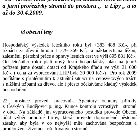
a jarní prořezávky stromů do prostoru ,,
u Lípy „ a to
až do 30.4.2009.
Ø
obecní lesy
Hospodářský výsledek letošního roku byl +383 488 Kč,-, při
tržbách za dřevní hmotu 1 279 369 Kč,- a nákladech na těžbu,
zalesnění, pěstební práce a opravy lesních cest ve výši 895 881 Kč,-.
Od letošního roku platí nový lesní hospodářský plán na jehož
pořízení jsme dostali dotaci od Krajského úřadu ve výši 31 000
Kč,-. ( cena za vypracování LHP byla 39 000 Kč,-) . Pro rok 2009
počítáme s přihlédnutím k aktuální situaci na celosvětových trzích
s nižšími tržbami za dřevo, ale i přesto očekáváme kladný výsledek
hospodaření.
22. prosince provedl pracovník Agentury ochrany přírody
z Českých Budějovic p. ing. Kunce kontrolu vzrostlých
stromů
v obci. Na základě jím vypracovaného posudku provede Obecní
úřad výběr odborné firmy, která provede doporučené pěstební
zásahy, aby byla v co nejvyšší míře zachována bezpečnost a
prodloužena životnost ošetřovaných stromů.