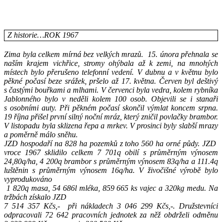
Z historie…ROK 1967
Zima byla celkem mírná bez velkých mrazů.
15. února přehnala se
naším krajem vichřice, stromy ohýbala až k zemi, na mnohých
místech bylo přerušeno telefonní vedení. V dubnu a v květnu bylo
pěkné počasí beze srážek, pršelo až 17. května. Červen byl deštivý
s častými bouřkami a mlhami. V červenci byla vedra, kolem rybníka
Jablonného bylo v neděli kolem 100 osob. Objevili se i stanaři
s osobními auty. Při pěkném počasí skončil výmlat koncem srpna.
19 října přišel první silný noční mráz, který zničil povlačky brambor.
V listopadu byla sklizena řepa a mrkev. V prosinci byly slabší mrazy
a poměrně málo sněhu.
JZD hospodaří na 828 ha pozemků z toho 560 ha orné půdy. JZD
vroce 1967 sklidilo celkem 7 701q obilí s průměrným výnosem
24,80q/ha, 4 200q brambor s průměrným výnosem 83q/ha a 111.4q
luštěnin s průměrným výnosem 16q/ha. V živočišné výrobě bylo
vyprodukováno
1 820q masa, 54 686l mléka, 859 665 ks vajec a 320kg medu. Na
tržbách získalo JZD
7 514 357 Kčs,-
při nákladech 3 046 299 Kčs,-. Družstevníci
odpracovali 72 642 pracovních jednotek za něž obdrželi odměnu