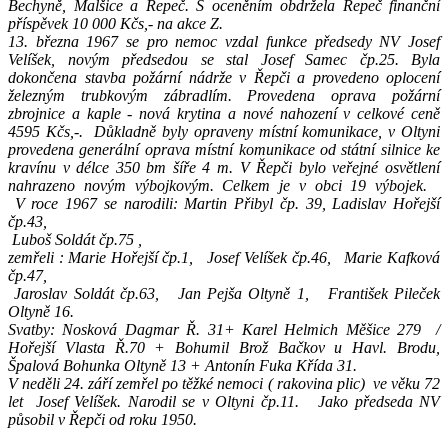
Bechyně, Malšice a Řepeč. S oceněním obdržela Řepeč finanční
příspěvek 10 000 Kčs,- na akce Z.
13. března 1967 se pro nemoc vzdal funkce předsedy NV Josef
Velíšek, novým předsedou se stal Josef Samec čp.25. Byla
dokončena stavba požární nádrže v Řepči a provedeno oplocení
železným trubkovým zábradlím. Provedena oprava požární
zbrojnice a kaple - nová krytina a nové nahození v celkové ceně
4595 Kčs,-.
Důkladně byly opraveny místní komunikace, v Oltyni
provedena generální oprava místní komunikace od státní silnice ke
kravínu v délce 350 bm šíře 4 m. V Řepči bylo veřejné osvětlení
nahrazeno novým výbojkovým. Celkem je v obci 19 výbojek.
V roce 1967 se narodili: Martin Přibyl čp. 39, Ladislav Hořejší
čp.43,
Luboš Soldát čp.75 ,
zemřeli : Marie Hořejší čp.1,
Josef Velíšek čp.46,
Marie Kafková
čp.47,
Jaroslav Soldát čp.63,
Jan Pejša Oltyně 1,
František Pileček
Oltyně 16.
Svatby: Nosková Dagmar Ř. 31+ Karel Helmich Měšice 279
/
Hořejší Vlasta Ř.70 + Bohumil Brož Bačkov u Havl. Brodu,
Špalová Bohunka Oltyně 13 + Antonín Fuka Křída 31.
V neděli 24. září zemřel po těžké nemoci ( rakovina plic)
ve věku 72
let
Josef Velíšek. Narodil se v Oltyni čp.11.
Jako předseda NV
působil v Řepči od roku 1950.