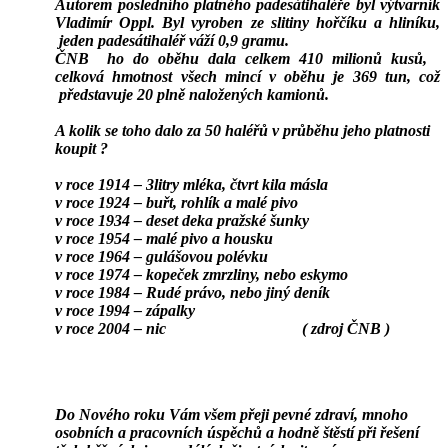
Autorem posledního platného padesátihaléře byl výtvarník
Vladimír Oppl. Byl vyroben ze slitiny hořčíku a hliníku,
jeden padesátihaléř váží 0,9 gramu.
ČNB
ho do oběhu dala celkem 410 milionů kusů,
celková hmotnost všech mincí v oběhu je 369 tun, což
představuje 20 plně naložených kamionů.
A kolik se toho dalo za 50 haléřů v průběhu jeho platnosti
koupit ?
v roce 1914 – 3litry mléka, čtvrt kila másla
v roce 1924 – buřt, rohlík a malé pivo
v roce 1934 – deset deka pražské šunky
v roce 1954 – malé pivo a housku
v roce 1964 – gulášovou polévku
v roce 1974 – kopeček zmrzliny, nebo eskymo
v roce 1984 – Rudé právo, nebo jiný deník
v roce 1994 – zápalky
v roce 2004 – nic
( zdroj ČNB )
Do Nového roku Vám všem přeji pevné zdraví, mnoho
osobních a pracovních úspěchů a hodně štěstí při řešení