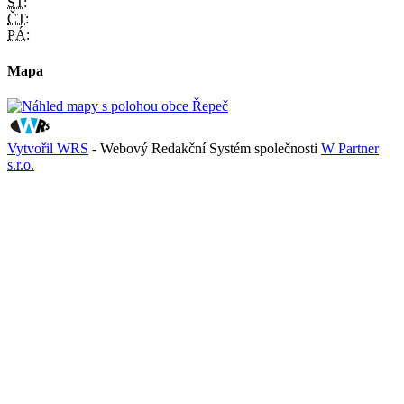
ST:
ČT:
PÁ:
Mapa
Vytvořil WRS
- Webový Redakční Systém společnosti
W Partner
s.r.o.