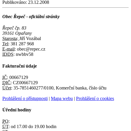
Publikováno:
23.12.2008
Obec Řepeč - oficiální stránky
Řepeč čp. 83
39161 Opařany
Starosta:
Jiří Vozábal
Tel:
381 287 968
E-mail:
obec@repec.cz
IDDS:
nwbbv58
Fakturační údaje
IČ:
00667129
DIČ:
CZ00667129
Účet:
35-7851460277/0100, Komerční banka, číslo účtu
Prohlášení o přístupnosti
|
Mapa webu
|
Prohlášení o cookies
Úřední hodiny
PO:
ÚT:
od 17.00 do 19.00 hodin