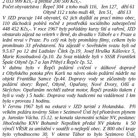
2 033 999 Kčs,- a premie 200 500 Kčs,-.
Počet obyvatelstva : Řepeč 304
z toho muži 116,
žen 127,
dětí 61
Oltyně 112 z toho muži 48,
žen 51,
dětí 13
V JZD pracuje 144 obyvatel, 62 jich dojíždí za prací mimo obec,
110 důchodců pobírá ročně z prostředků sociálního zabezpečení
448 452 Kčs,-. V roce 1967 byly pořádány kurzy šití a vaření, JZD
obstaralo zájezd na veletrh v Brně, do divadla v Táboře a v Praze a
lední revui v Praze. Po celý rok byly promítány filmy, celkem bylo
promítnuto 33 představení. Na zájezdě v Sovětském svazu byli od
9.5.67 po 12 dní Ladislav Čítek čp.19, Josef Hruška Kášovice 5,
Marie Kosobudová čp.10. Za Svaz mládeže byli v SSSR František
Špale Oltyně čp.7 a Jan Přibyl z Řepče čp. 52.
V dubnu bylo v Řepči požární cvičení v dálkové dopravě
z Oltyňského potoka přes Karli na náves okolo požární nádrže na
objekt Františka Samce čp.44. Dopravy vody se zůčastnily tyto
požární sbory: Řepeč, Oltyně, Opařany, Nové Dvory, Olší a
Skrýchov. Opařanům nechtěl zabrat motor, Řepči prasklo tlakem (
byli u vody ) 5 hadic. Doprava vody hadicemi na vzdálenost 1 km
byla v provozu 1 hodinu.
V červnu 1967 byli na exkurzi v JZD turisté z Holandska.
Při
velkém požáru továrny Silon v Sezimově Ústí byl přiotráven plynem
p. Jaroslav Vácha. 15.12. se konala slavnostní schůze NV, poslanec
Jihočeského KNV Bohumír Nepožitek předal NV plaketu
k 50
výročí VŘSR za umístění v soutěži o nejlepší obec. Z 800 obcí kraje
bylo vyhodnoceno 30. V okrese Tábor to bylo Sezimovo Ústí,