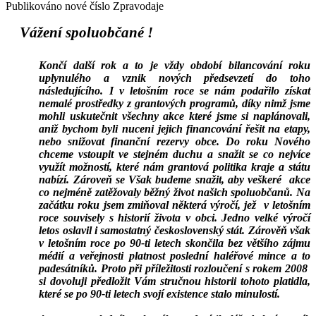
Publikováno nové číslo Zpravodaje
Vážení spoluobčané !
Končí další rok a to je vždy období bilancování roku
uplynulého a vznik nových předsevzetí do toho
následujícího. I v letošním roce se nám podařilo získat
nemalé prostředky z grantových programů, díky nimž jsme
mohli uskutečnit všechny akce které jsme si naplánovali,
aniž bychom byli nuceni jejich financování řešit na etapy,
nebo snižovat finanční rezervy obce. Do roku Nového
chceme vstoupit ve stejném duchu a snažit se co nejvíce
využít možností, které nám grantová politika kraje a státu
nabízí. Zároveň se Však budeme snažit, aby veškeré
akce
co nejméně zatěžovaly běžný život našich spoluobčanů. Na
začátku roku jsem zmiňoval některá výročí, jež
v letošním
roce souvisely s historií života v obci. Jedno velké výročí
letos oslavil i samostatný československý stát. Zárověň však
v letošním roce po 90-ti letech skončila bez většího zájmu
médií a veřejnosti platnost poslední haléřové mince a to
padesátníků. Proto při příležitosti rozloučení s rokem 2008
si dovoluji předložit Vám stručnou historii tohoto platidla,
které se po 90-ti letech svojí existence stalo minulostí.