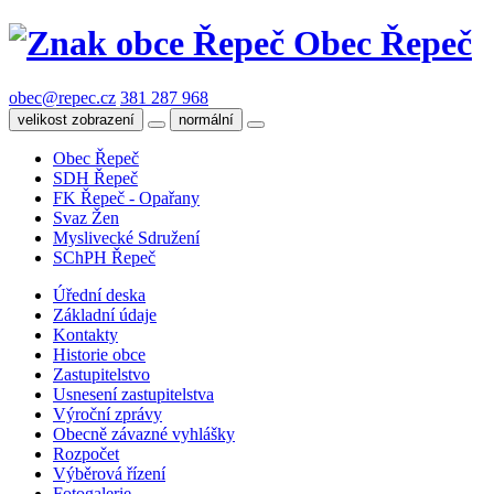
Obec Řepeč
obec@repec.cz
381 287 968
velikost zobrazení
normální
Obec Řepeč
SDH Řepeč
FK Řepeč - Opařany
Svaz Žen
Myslivecké Sdružení
SChPH Řepeč
Úřední deska
Základní údaje
Kontakty
Historie obce
Zastupitelstvo
Usnesení zastupitelstva
Výroční zprávy
Obecně závazné vyhlášky
Rozpočet
Výběrová řízení
Fotogalerie