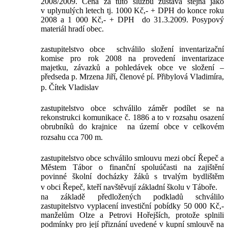
2008/2009. Cena za tuto službu zůstává stejná jako
v uplynulých letech tj. 1000 Kč,- + DPH do konce roku
2008 a 1 000 Kč,- + DPH
do 31.3.2009. Posypový
materiál hradí obec.
zastupitelstvo obce
schválilo složení inventarizační
komise pro rok 2008 na provedení inventarizace
majetku, závazků a pohledávek obce ve složení –
předseda p. Mrzena Jiří, členové pí. Přibylová Vladimíra,
p. Čítek Vladislav
zastupitelstvo obce schválilo záměr podílet se na
rekonstrukci komunikace č. 1886 a to v rozsahu osazení
obrubníků do krajnice
na území obce v celkovém
rozsahu cca 700 m.
zastupitelstvo obce schválilo smlouvu mezi obcí Řepeč a
Městem Tábor o finanční spoluúčasti na zajištění
povinné školní docházky žáků s trvalým bydlištěm
v obci Řepeč, kteří navštěvují základní školu v Táboře.
na základě předložených podkladů schválilo
zastupitelstvo vyplacení investiční pobídky 50 000 Kč,-
manželům Olze a Petrovi Hořejších, protože splnili
podmínky pro její přiznání uvedené v kupní smlouvě na