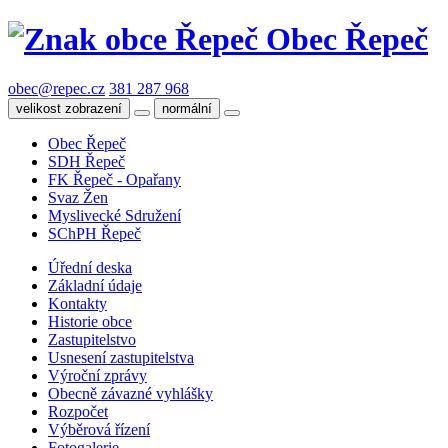
Obec Řepeč
obec@repec.cz
381 287 968
velikost zobrazení
normální
Obec Řepeč
SDH Řepeč
FK Řepeč - Opařany
Svaz Žen
Myslivecké Sdružení
SChPH Řepeč
Úřední deska
Základní údaje
Kontakty
Historie obce
Zastupitelstvo
Usnesení zastupitelstva
Výroční zprávy
Obecně závazné vyhlášky
Rozpočet
Výběrová řízení
Fotogalerie