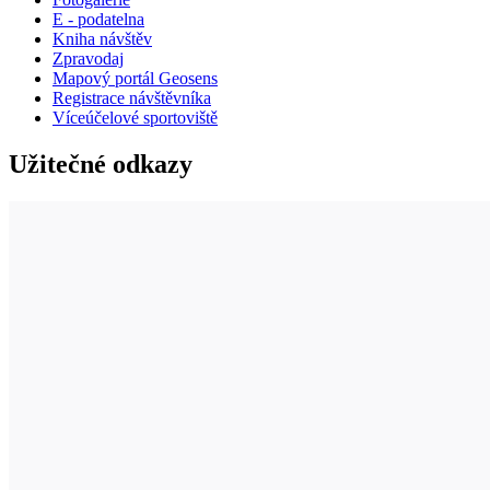
E - podatelna
Kniha návštěv
Zpravodaj
Mapový portál Geosens
Registrace návštěvníka
Víceúčelové sportoviště
Užitečné odkazy