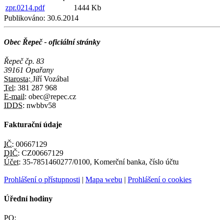
zpr.0214.pdf
1444 Kb
Publikováno:
30.6.2014
Obec Řepeč - oficiální stránky
Řepeč čp. 83
39161 Opařany
Starosta:
Jiří Vozábal
Tel:
381 287 968
E-mail:
obec@repec.cz
IDDS:
nwbbv58
Fakturační údaje
IČ:
00667129
DIČ:
CZ00667129
Účet:
35-7851460277/0100, Komerční banka, číslo účtu
Prohlášení o přístupnosti
|
Mapa webu
|
Prohlášení o cookies
Úřední hodiny
PO: