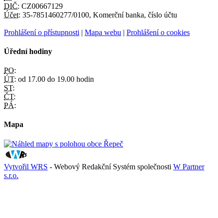
DIČ:
CZ00667129
Účet:
35-7851460277/0100, Komerční banka, číslo účtu
Prohlášení o přístupnosti
|
Mapa webu
|
Prohlášení o cookies
Úřední hodiny
PO:
ÚT:
od 17.00 do 19.00 hodin
ST:
ČT:
PÁ:
Mapa
Vytvořil WRS
- Webový Redakční Systém společnosti
W Partner
s.r.o.