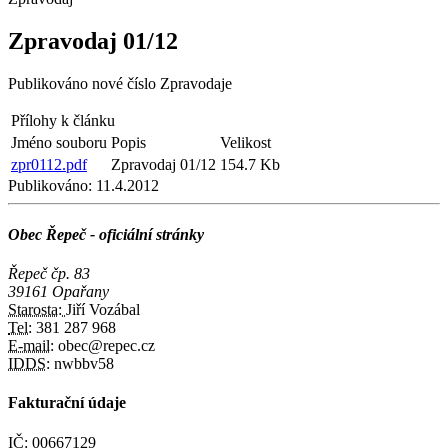
Zpravodaj 01/12
Publikováno nové číslo Zpravodaje
Přílohy k článku
Jméno souboru
Popis
Velikost
zpr0112.pdf
Zpravodaj 01/12
154.7 Kb
Publikováno:
11.4.2012
Obec Řepeč - oficiální stránky
Řepeč čp. 83
39161 Opařany
Starosta:
Jiří Vozábal
Tel:
381 287 968
E-mail:
obec@repec.cz
IDDS:
nwbbv58
Fakturační údaje
IČ:
00667129