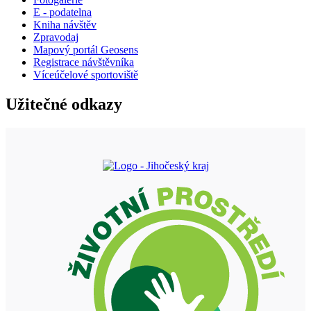
E - podatelna
Kniha návštěv
Zpravodaj
Mapový portál Geosens
Registrace návštěvníka
Víceúčelové sportoviště
Užitečné odkazy