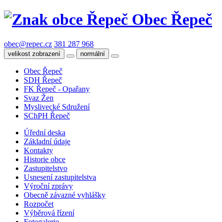
Obec Řepeč
obec@repec.cz
381 287 968
velikost zobrazení
normální
Obec Řepeč
SDH Řepeč
FK Řepeč - Opařany
Svaz Žen
Myslivecké Sdružení
SChPH Řepeč
Úřední deska
Základní údaje
Kontakty
Historie obce
Zastupitelstvo
Usnesení zastupitelstva
Výroční zprávy
Obecně závazné vyhlášky
Rozpočet
Výběrová řízení
Fotogalerie