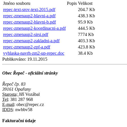
Jméno souboru
Popis
Velikost
repec-text-srov-text-2015.pdf
204.7 Kb
repec-zmenaup2-hlavni-a.pdf
438.3 Kb
repec-zmenaup2-hlavni-b.pdf
95.9 Kb
repec-zmenaup2-koordinacni-a.pdf
444.5 Kb
repec-zmenaup2-sirsi.pdf
7774 Kb
repec-zmenaup2-zakladni-a.pdf
403.3 Kb
repec-zmenaup2-zpf-a.pdf
423.8 Kb
vyhlaska-navrh-zm2-up-repec.doc
38.4 Kb
Publikováno:
19.11.2015
Obec Řepeč - oficiální stránky
Řepeč čp. 83
39161 Opařany
Starosta:
Jiří Vozábal
Tel:
381 287 968
E-mail:
obec@repec.cz
IDDS:
nwbbv58
Fakturační údaje