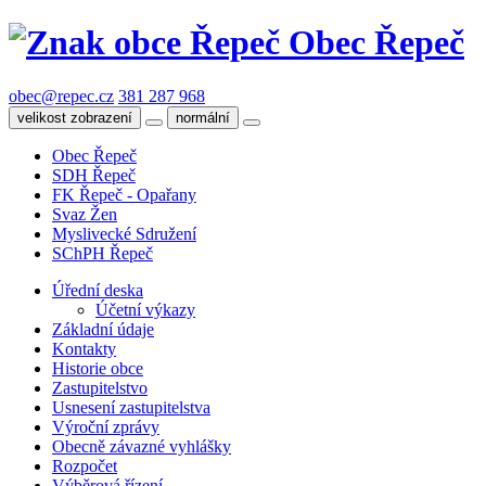
Obec Řepeč
obec@repec.cz
381 287 968
velikost zobrazení
normální
Obec Řepeč
SDH Řepeč
FK Řepeč - Opařany
Svaz Žen
Myslivecké Sdružení
SChPH Řepeč
Úřední deska
Účetní výkazy
Základní údaje
Kontakty
Historie obce
Zastupitelstvo
Usnesení zastupitelstva
Výroční zprávy
Obecně závazné vyhlášky
Rozpočet
Výběrová řízení