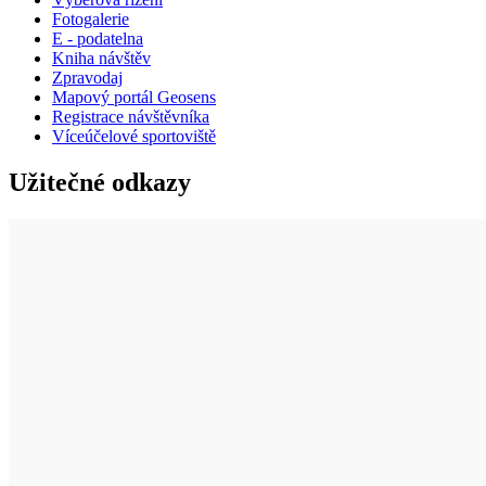
Fotogalerie
E - podatelna
Kniha návštěv
Zpravodaj
Mapový portál Geosens
Registrace návštěvníka
Víceúčelové sportoviště
Užitečné odkazy