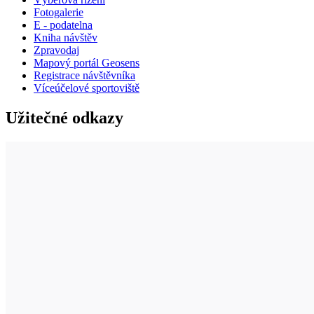
Fotogalerie
E - podatelna
Kniha návštěv
Zpravodaj
Mapový portál Geosens
Registrace návštěvníka
Víceúčelové sportoviště
Užitečné odkazy