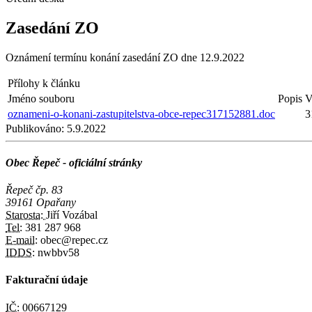
Zasedání ZO
Oznámení termínu konání zasedání ZO dne 12.9.2022
Přílohy k článku
Jméno souboru
Popis
V
oznameni-o-konani-zastupitelstva-obce-repec317152881.doc
3
Publikováno:
5.9.2022
Obec Řepeč - oficiální stránky
Řepeč čp. 83
39161 Opařany
Starosta:
Jiří Vozábal
Tel:
381 287 968
E-mail:
obec@repec.cz
IDDS:
nwbbv58
Fakturační údaje
IČ:
00667129