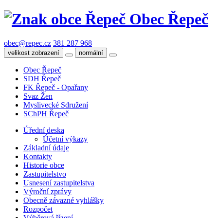
Obec Řepeč
obec@repec.cz
381 287 968
velikost zobrazení
normální
Obec Řepeč
SDH Řepeč
FK Řepeč - Opařany
Svaz Žen
Myslivecké Sdružení
SChPH Řepeč
Úřední deska
Účetní výkazy
Základní údaje
Kontakty
Historie obce
Zastupitelstvo
Usnesení zastupitelstva
Výroční zprávy
Obecně závazné vyhlášky
Rozpočet
Výběrová řízení