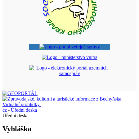
cz
-
Úřední deska
Úřední deska
Vyhláška