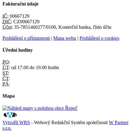
Fakturační údaje
IČ:
00667129
DIČ:
CZ00667129
Účet:
35-7851460277/0100, Komerční banka, číslo účtu
Prohlášení o přístupnosti
|
Mapa webu
|
Prohlášení o cookies
Úřední hodiny
PO:
ÚT:
od 17.00 do 19.00 hodin
ST:
ČT:
PÁ:
Mapa
Vytvořil WRS
- Webový Redakční Systém společnosti
W Partner
s.r.o.