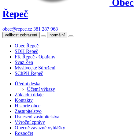
Obec
Řepeč
obec@repec.cz
381 287 968
velikost zobrazení
normální
Obec Řepeč
SDH Řepeč
FK Řepeč - Opařany
Svaz Žen
Myslivecké Sdružení
SChPH Řepeč
Úřední deska
Účetní výkazy
Základní údaje
Kontakty
Historie obce
Zastupitelstvo
Usnesení zastupitelstva
Výroční zprávy
Obecně závazné vyhlášky
Rozpočet