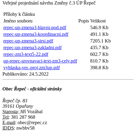
Veřejné projednání návrhu Změny č.3 ÚP Řepeč
Přílohy k článku
Jméno souboru
Popis
Velikost
repec-up-zmena3-hlavni-pod.pdf
546.9 Kb
repec-up-zmena3-koordinacni.pdf
491.1 Kb
repec-up-zmena3-sirsi.pdf
7205.1 Kb
repec-up-zmena3-zakladni.pdf
435.7 Kb
repec-zm3-text5-22.pdf
602.7 Kb
up-repec-srovnavaci-text-zm3-cely.pdf
810.7 Kb
vyhlaska-ver.-proj.zm3up.pdf
398.8 Kb
Publikováno:
24.5.2022
Obec Řepeč - oficiální stránky
Řepeč čp. 83
39161 Opařany
Starosta:
Jiří Vozábal
Tel:
381 287 968
E-mail:
obec@repec.cz
IDDS:
nwbbv58