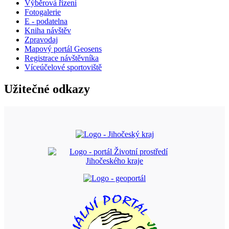
Výběrová řízení
Fotogalerie
E - podatelna
Kniha návštěv
Zpravodaj
Mapový portál Geosens
Registrace návštěvníka
Víceúčelové sportoviště
Užitečné odkazy