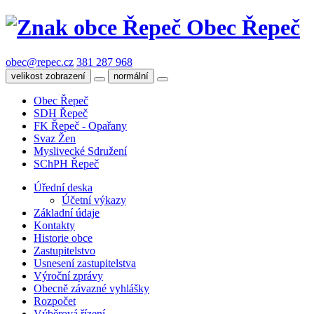
Obec Řepeč
obec@repec.cz
381 287 968
velikost zobrazení
normální
Obec Řepeč
SDH Řepeč
FK Řepeč - Opařany
Svaz Žen
Myslivecké Sdružení
SChPH Řepeč
Úřední deska
Účetní výkazy
Základní údaje
Kontakty
Historie obce
Zastupitelstvo
Usnesení zastupitelstva
Výroční zprávy
Obecně závazné vyhlášky
Rozpočet
Výběrová řízení