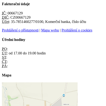
Fakturační údaje
IČ:
00667129
DIČ:
CZ00667129
Účet:
35-7851460277/0100, Komerční banka, číslo účtu
Prohlášení o přístupnosti
|
Mapa webu
|
Prohlášení o cookies
Úřední hodiny
PO:
ÚT:
od 17.00 do 19.00 hodin
ST:
ČT:
PÁ:
Mapa