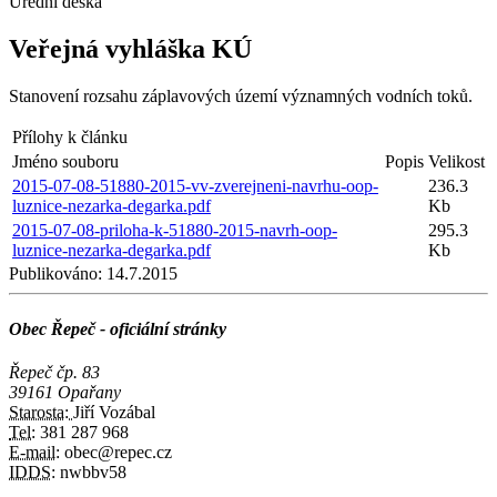
Úřední deska
Veřejná vyhláška KÚ
Stanovení rozsahu záplavových území významných vodních toků.
Přílohy k článku
Jméno souboru
Popis
Velikost
2015-07-08-51880-2015-vv-zverejneni-navrhu-oop-
236.3
luznice-nezarka-degarka.pdf
Kb
2015-07-08-priloha-k-51880-2015-navrh-oop-
295.3
luznice-nezarka-degarka.pdf
Kb
Publikováno:
14.7.2015
Obec Řepeč - oficiální stránky
Řepeč čp. 83
39161 Opařany
Starosta:
Jiří Vozábal
Tel:
381 287 968
E-mail:
obec@repec.cz
IDDS:
nwbbv58