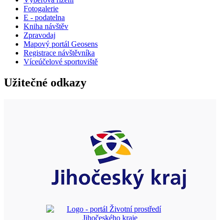
Fotogalerie
E - podatelna
Kniha návštěv
Zpravodaj
Mapový portál Geosens
Registrace návštěvníka
Víceúčelové sportoviště
Užitečné odkazy