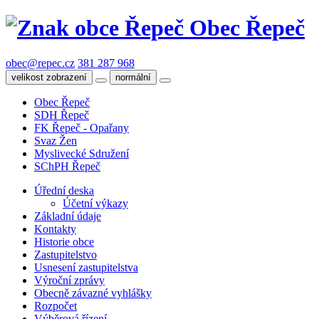
Obec Řepeč
obec@repec.cz
381 287 968
velikost zobrazení
normální
Obec Řepeč
SDH Řepeč
FK Řepeč - Opařany
Svaz Žen
Myslivecké Sdružení
SChPH Řepeč
Úřední deska
Účetní výkazy
Základní údaje
Kontakty
Historie obce
Zastupitelstvo
Usnesení zastupitelstva
Výroční zprávy
Obecně závazné vyhlášky
Rozpočet
Výběrová řízení