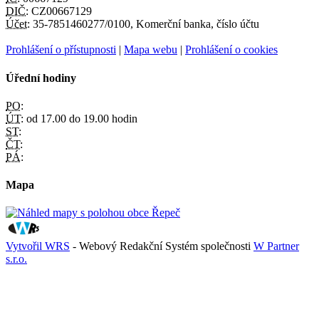
DIČ:
CZ00667129
Účet:
35-7851460277/0100, Komerční banka, číslo účtu
Prohlášení o přístupnosti
|
Mapa webu
|
Prohlášení o cookies
Úřední hodiny
PO:
ÚT:
od 17.00 do 19.00 hodin
ST:
ČT:
PÁ:
Mapa
Vytvořil WRS
- Webový Redakční Systém společnosti
W Partner
s.r.o.