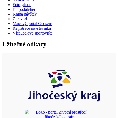
Fotogalerie
E - podatelna
Kniha návštěv
Zpravodaj
Mapový portál Geosens
Registrace návštěvníka
Víceúčelové sportoviště
Užitečné odkazy