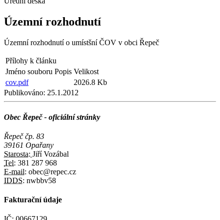
Úřední deska
Územní rozhodnutí
Územní rozhodnutí o umístšní ČOV v obci Řepeč
Přílohy k článku
Jméno souboru
Popis
Velikost
cov.pdf
2026.8 Kb
Publikováno:
25.1.2012
Obec Řepeč - oficiální stránky
Řepeč čp. 83
39161 Opařany
Starosta:
Jiří Vozábal
Tel:
381 287 968
E-mail:
obec@repec.cz
IDDS:
nwbbv58
Fakturační údaje
IČ:
00667129