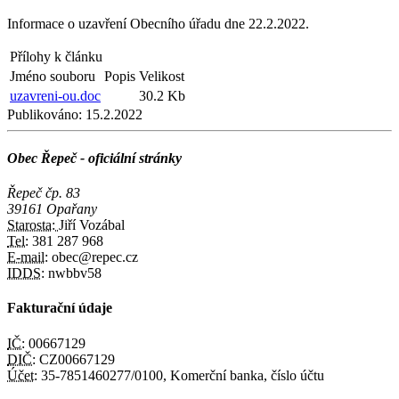
Informace o uzavření Obecního úřadu dne 22.2.2022.
Přílohy k článku
Jméno souboru
Popis
Velikost
uzavreni-ou.doc
30.2 Kb
Publikováno:
15.2.2022
Obec Řepeč - oficiální stránky
Řepeč čp. 83
39161 Opařany
Starosta:
Jiří Vozábal
Tel:
381 287 968
E-mail:
obec@repec.cz
IDDS:
nwbbv58
Fakturační údaje
IČ:
00667129
DIČ:
CZ00667129
Účet:
35-7851460277/0100, Komerční banka, číslo účtu