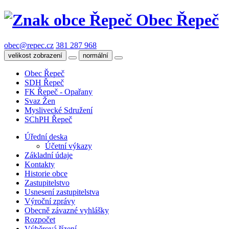
Obec Řepeč
obec@repec.cz
381 287 968
velikost zobrazení
normální
Obec Řepeč
SDH Řepeč
FK Řepeč - Opařany
Svaz Žen
Myslivecké Sdružení
SChPH Řepeč
Úřední deska
Účetní výkazy
Základní údaje
Kontakty
Historie obce
Zastupitelstvo
Usnesení zastupitelstva
Výroční zprávy
Obecně závazné vyhlášky
Rozpočet
Výběrová řízení