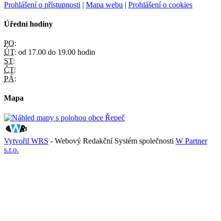
Prohlášení o přístupnosti
|
Mapa webu
|
Prohlášení o cookies
Úřední hodiny
PO:
ÚT:
od 17.00 do 19.00 hodin
ST:
ČT:
PÁ:
Mapa
Vytvořil WRS
- Webový Redakční Systém společnosti
W Partner
s.r.o.