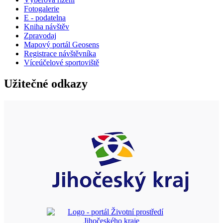
Fotogalerie
E - podatelna
Kniha návštěv
Zpravodaj
Mapový portál Geosens
Registrace návštěvníka
Víceúčelové sportoviště
Užitečné odkazy