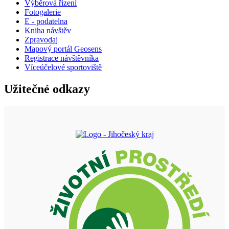
Výběrová řízení
Fotogalerie
E - podatelna
Kniha návštěv
Zpravodaj
Mapový portál Geosens
Registrace návštěvníka
Víceúčelové sportoviště
Užitečné odkazy