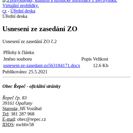
cz
-
Úřední deska
Úřední deska
Usnesení ze zasedání ZO
Usnesení ze zasedání ZO č.2
Přílohy k článku
Jméno souboru
Popis
Velikost
usneseni-ze-zasedani-zo563184171.docx
12.6 Kb
Publikováno:
25.5.2021
Obec Řepeč - oficiální stránky
Řepeč čp. 83
39161 Opařany
Starosta:
Jiří Vozábal
Tel:
381 287 968
E-mail:
obec@repec.cz
IDDS:
nwbbv58