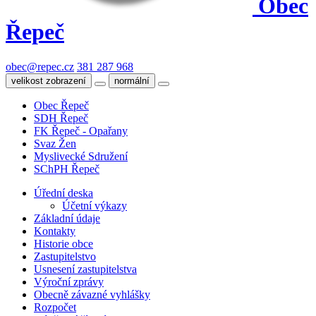
Obec
Řepeč
obec@repec.cz
381 287 968
velikost zobrazení
normální
Obec Řepeč
SDH Řepeč
FK Řepeč - Opařany
Svaz Žen
Myslivecké Sdružení
SChPH Řepeč
Úřední deska
Účetní výkazy
Základní údaje
Kontakty
Historie obce
Zastupitelstvo
Usnesení zastupitelstva
Výroční zprávy
Obecně závazné vyhlášky
Rozpočet