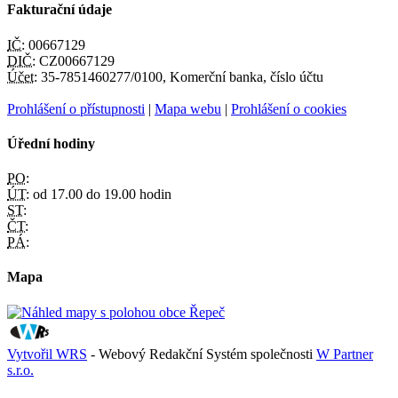
Fakturační údaje
IČ:
00667129
DIČ:
CZ00667129
Účet:
35-7851460277/0100, Komerční banka, číslo účtu
Prohlášení o přístupnosti
|
Mapa webu
|
Prohlášení o cookies
Úřední hodiny
PO:
ÚT:
od 17.00 do 19.00 hodin
ST:
ČT:
PÁ:
Mapa
Vytvořil WRS
- Webový Redakční Systém společnosti
W Partner
s.r.o.