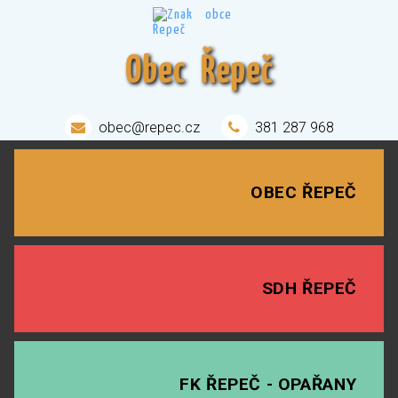
Obec Řepeč
obec@repec.cz
381 287 968
OBEC ŘEPEČ
SDH ŘEPEČ
FK ŘEPEČ - OPAŘANY