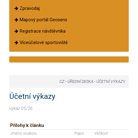
Zpravodaj
Mapový portál Geosens
Registrace návštěvníka
Víceúčelové sportoviště
CZ
-
ÚŘEDNÍ DESKA
-
ÚČETNÍ VÝKAZY
Účetní výkazy
výkaz 05/26
Přílohy k článku
Jméno souboru
Popis
Velikost