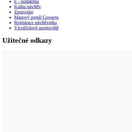
E - podatelna
Kniha návštěv
Zpravodaj
Mapový portál Geosens
Registrace návštěvníka
Víceúčelové sportoviště
Užitečné odkazy