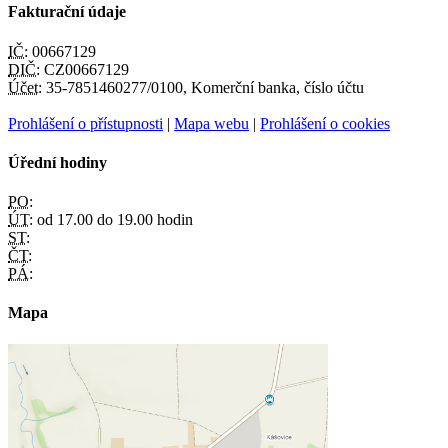
Fakturační údaje
IČ:
00667129
DIČ:
CZ00667129
Účet:
35-7851460277/0100, Komerční banka, číslo účtu
Prohlášení o přístupnosti
|
Mapa webu
|
Prohlášení o cookies
Úřední hodiny
PO:
ÚT:
od 17.00 do 19.00 hodin
ST:
ČT:
PÁ:
Mapa