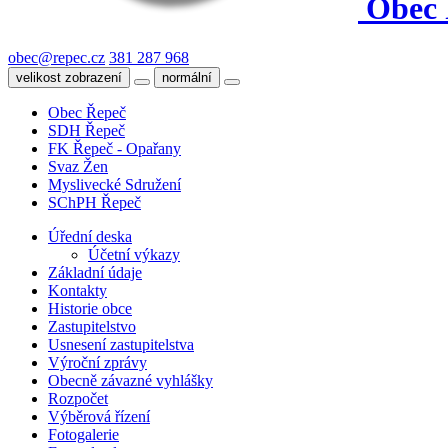
Obec 
obec@repec.cz
381 287 968
velikost zobrazení
normální
Obec Řepeč
SDH Řepeč
FK Řepeč - Opařany
Svaz Žen
Myslivecké Sdružení
SChPH Řepeč
Úřední deska
Účetní výkazy
Základní údaje
Kontakty
Historie obce
Zastupitelstvo
Usnesení zastupitelstva
Výroční zprávy
Obecně závazné vyhlášky
Rozpočet
Výběrová řízení
Fotogalerie