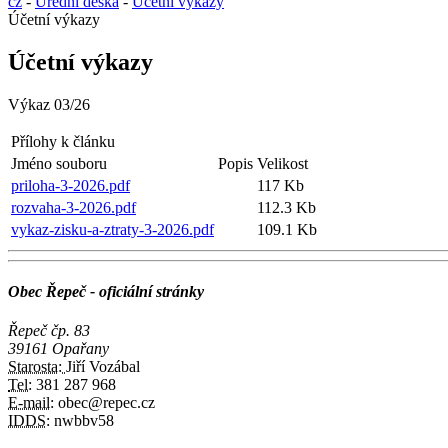
cz
-
Úřední deska
-
Účetní výkazy
Účetní výkazy
Účetní výkazy
Výkaz 03/26
Přílohy k článku
Jméno souboru
Popis
Velikost
priloha-3-2026.pdf
117 Kb
rozvaha-3-2026.pdf
112.3 Kb
vykaz-zisku-a-ztraty-3-2026.pdf
109.1 Kb
Obec Řepeč - oficiální stránky
Řepeč čp. 83
39161 Opařany
Starosta:
Jiří Vozábal
Tel:
381 287 968
E-mail:
obec@repec.cz
IDDS:
nwbbv58