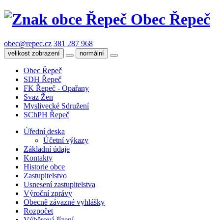
Obec Řepeč
obec@repec.cz
381 287 968
velikost zobrazení
normální
Obec Řepeč
SDH Řepeč
FK Řepeč - Opařany
Svaz Žen
Myslivecké Sdružení
SChPH Řepeč
Úřední deska
Účetní výkazy
Základní údaje
Kontakty
Historie obce
Zastupitelstvo
Usnesení zastupitelstva
Výroční zprávy
Obecně závazné vyhlášky
Rozpočet
Výběrová řízení