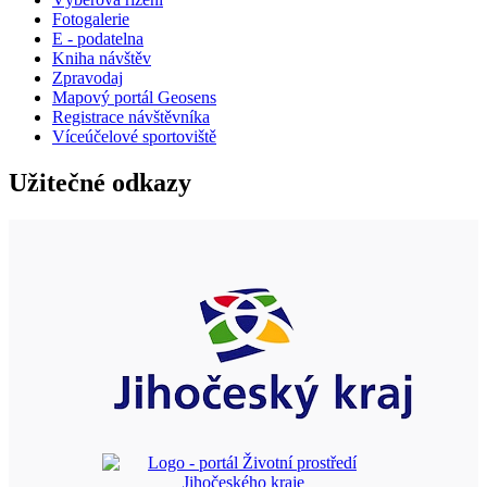
Fotogalerie
E - podatelna
Kniha návštěv
Zpravodaj
Mapový portál Geosens
Registrace návštěvníka
Víceúčelové sportoviště
Užitečné odkazy