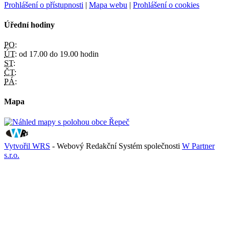
Prohlášení o přístupnosti
|
Mapa webu
|
Prohlášení o cookies
Úřední hodiny
PO:
ÚT:
od 17.00 do 19.00 hodin
ST:
ČT:
PÁ:
Mapa
Vytvořil WRS
- Webový Redakční Systém společnosti
W Partner
s.r.o.