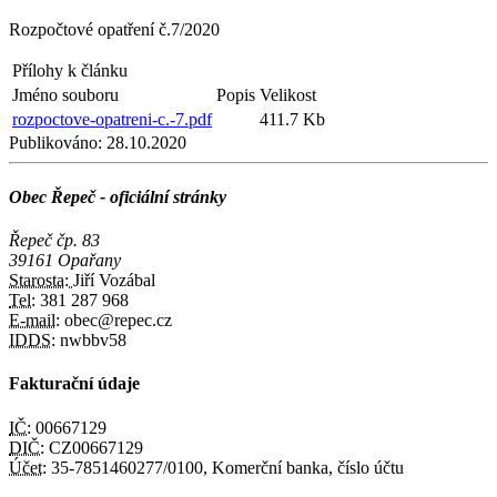
Rozpočtové opatření č.7/2020
Přílohy k článku
Jméno souboru
Popis
Velikost
rozpoctove-opatreni-c.-7.pdf
411.7 Kb
Publikováno:
28.10.2020
Obec Řepeč - oficiální stránky
Řepeč čp. 83
39161 Opařany
Starosta:
Jiří Vozábal
Tel:
381 287 968
E-mail:
obec@repec.cz
IDDS:
nwbbv58
Fakturační údaje
IČ:
00667129
DIČ:
CZ00667129
Účet:
35-7851460277/0100, Komerční banka, číslo účtu