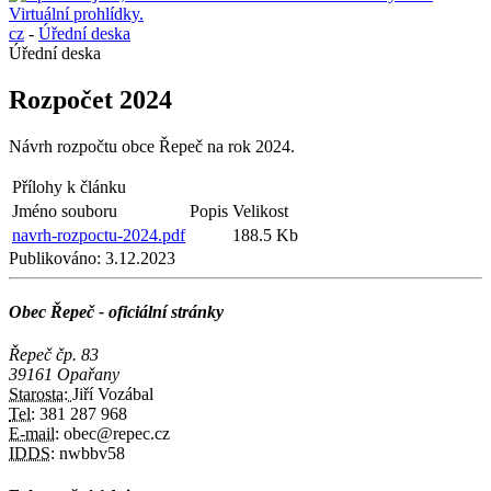
cz
-
Úřední deska
Úřední deska
Rozpočet 2024
Návrh rozpočtu obce Řepeč na rok 2024.
Přílohy k článku
Jméno souboru
Popis
Velikost
navrh-rozpoctu-2024.pdf
188.5 Kb
Publikováno:
3.12.2023
Obec Řepeč - oficiální stránky
Řepeč čp. 83
39161 Opařany
Starosta:
Jiří Vozábal
Tel:
381 287 968
E-mail:
obec@repec.cz
IDDS:
nwbbv58