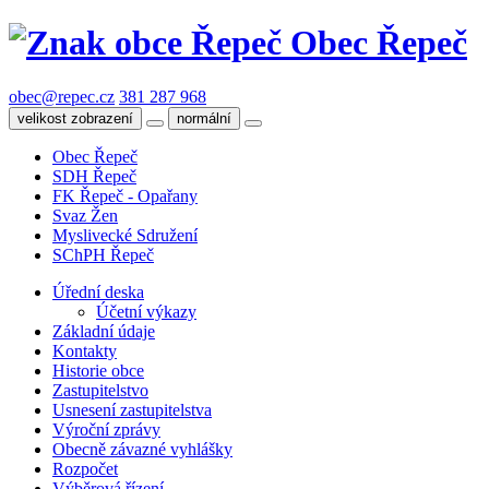
Obec Řepeč
obec@repec.cz
381 287 968
velikost zobrazení
normální
Obec Řepeč
SDH Řepeč
FK Řepeč - Opařany
Svaz Žen
Myslivecké Sdružení
SChPH Řepeč
Úřední deska
Účetní výkazy
Základní údaje
Kontakty
Historie obce
Zastupitelstvo
Usnesení zastupitelstva
Výroční zprávy
Obecně závazné vyhlášky
Rozpočet
Výběrová řízení