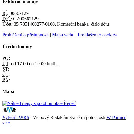
Fakturační údaje
IČ:
00667129
DIČ:
CZ00667129
Účet:
35-7851460277/0100, Komerční banka, číslo účtu
Prohlášení o přístupnosti
|
Mapa webu
|
Prohlášení o cookies
Úřední hodiny
PO:
ÚT:
od 17.00 do 19.00 hodin
ST:
ČT:
PÁ:
Mapa
Vytvořil WRS
- Webový Redakční Systém společnosti
W Partner
s.r.o.