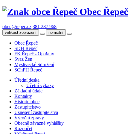
Obec Řepeč
obec@repec.cz
381 287 968
velikost zobrazení
normální
Obec Řepeč
SDH Řepeč
FK Řepeč - Opařany
Svaz Žen
Myslivecké Sdružení
SChPH Řepeč
Úřední deska
Účetní výkazy
Základní údaje
Kontakty
Historie obce
Zastupitelstvo
Usnesení zastupitelstva
Výroční zprávy
Obecně závazné vyhlášky
Rozpočet
Výběrová řízení