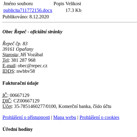
Jméno souboru
Popis
Velikost
publicita711772156.docx
17.3 Kb
Publikováno:
8.12.2020
Obec Řepeč - oficiální stránky
Řepeč čp. 83
39161 Opařany
Starosta:
Jiří Vozábal
Tel:
381 287 968
E-mail:
obec@repec.cz
IDDS:
nwbbv58
Fakturační údaje
IČ:
00667129
DIČ:
CZ00667129
Účet:
35-7851460277/0100, Komerční banka, číslo účtu
Prohlášení o přístupnosti
|
Mapa webu
|
Prohlášení o cookies
Úřední hodiny