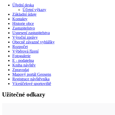
Úřední deska
Účetní výkazy
Základní údaje
Kontakty
Historie obce
Zastupitelstvo
Usnesení zastupitelstva
Výroční zprávy
Obecně závazné vyhlášky
Rozpočet
Výběrová řízení
Fotogalerie
E - podatelna
Kniha návštěv
Zpravodaj
Mapový portál Geosens
Registrace návštěvníka
Víceúčelové sportoviště
Užitečné odkazy