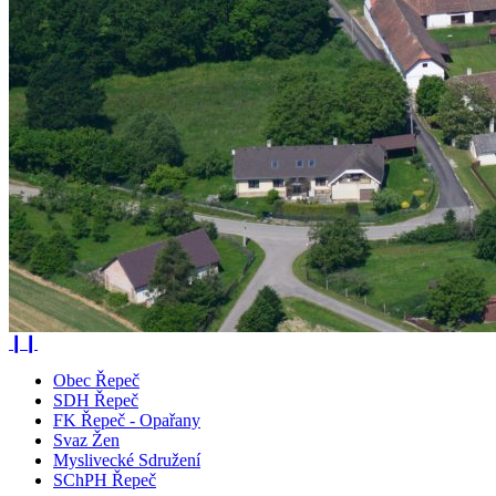
❙❙
Obec Řepeč
SDH Řepeč
FK Řepeč - Opařany
Svaz Žen
Myslivecké Sdružení
SChPH Řepeč