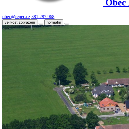
Obec 
obec@repec.cz
381 287 968
velikost zobrazení
normální