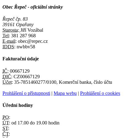
Obec Řepeč - oficiální stránky
Řepeč čp. 83
39161 Opařany
Starosta:
Jiří Vozábal
Tel:
381 287 968
E-mail:
obec@repec.cz
IDDS:
nwbbv58
Fakturační údaje
IČ:
00667129
DIČ:
CZ00667129
Účet:
35-7851460277/0100, Komerční banka, číslo účtu
Prohlášení o přístupnosti
|
Mapa webu
|
Prohlášení o cookies
Úřední hodiny
PO:
ÚT:
od 17.00 do 19.00 hodin
ST:
ČT: