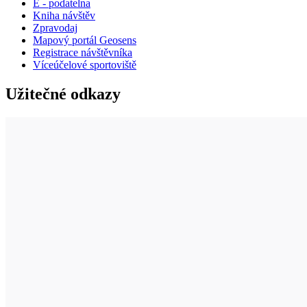
E - podatelna
Kniha návštěv
Zpravodaj
Mapový portál Geosens
Registrace návštěvníka
Víceúčelové sportoviště
Užitečné odkazy