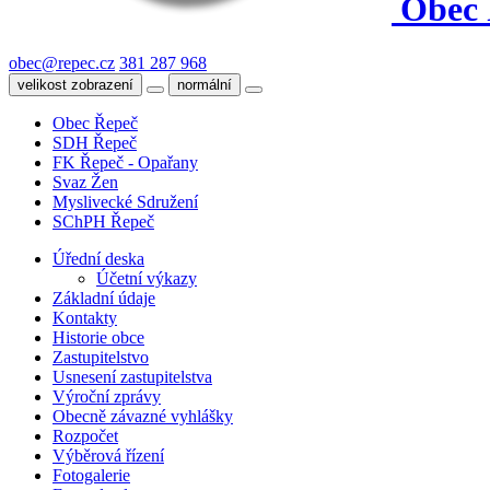
Obec 
obec@repec.cz
381 287 968
velikost zobrazení
normální
Obec Řepeč
SDH Řepeč
FK Řepeč - Opařany
Svaz Žen
Myslivecké Sdružení
SChPH Řepeč
Úřední deska
Účetní výkazy
Základní údaje
Kontakty
Historie obce
Zastupitelstvo
Usnesení zastupitelstva
Výroční zprávy
Obecně závazné vyhlášky
Rozpočet
Výběrová řízení
Fotogalerie