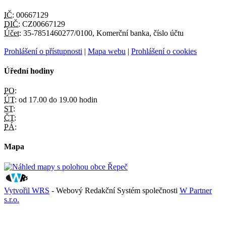
IČ:
00667129
DIČ:
CZ00667129
Účet:
35-7851460277/0100, Komerční banka, číslo účtu
Prohlášení o přístupnosti
|
Mapa webu
|
Prohlášení o cookies
Úřední hodiny
PO:
ÚT:
od 17.00 do 19.00 hodin
ST:
ČT:
PÁ:
Mapa
Vytvořil WRS
- Webový Redakční Systém společnosti
W Partner
s.r.o.