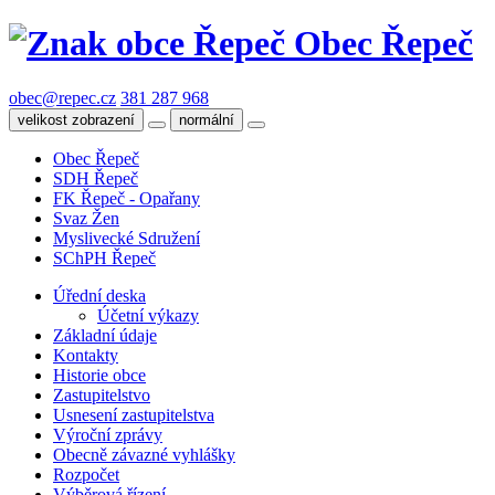
Obec Řepeč
obec@repec.cz
381 287 968
velikost zobrazení
normální
Obec Řepeč
SDH Řepeč
FK Řepeč - Opařany
Svaz Žen
Myslivecké Sdružení
SChPH Řepeč
Úřední deska
Účetní výkazy
Základní údaje
Kontakty
Historie obce
Zastupitelstvo
Usnesení zastupitelstva
Výroční zprávy
Obecně závazné vyhlášky
Rozpočet
Výběrová řízení