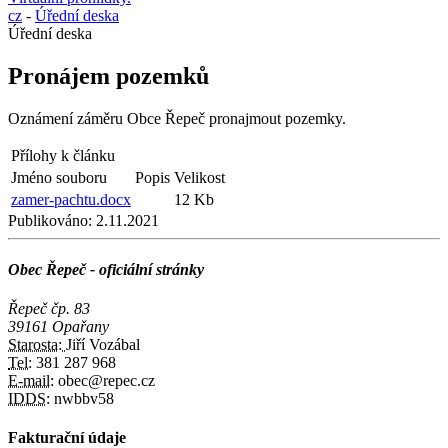
cz
-
Úřední deska
Úřední deska
Pronájem pozemků
Oznámení záměru Obce Řepeč pronajmout pozemky.
Přílohy k článku
Jméno souboru
Popis
Velikost
zamer-pachtu.docx
12 Kb
Publikováno:
2.11.2021
Obec Řepeč - oficiální stránky
Řepeč čp. 83
39161 Opařany
Starosta:
Jiří Vozábal
Tel:
381 287 968
E-mail:
obec@repec.cz
IDDS:
nwbbv58
Fakturační údaje