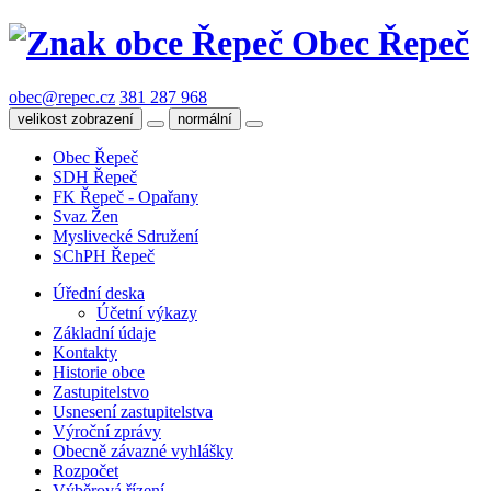
Obec Řepeč
obec@repec.cz
381 287 968
velikost zobrazení
normální
Obec Řepeč
SDH Řepeč
FK Řepeč - Opařany
Svaz Žen
Myslivecké Sdružení
SChPH Řepeč
Úřední deska
Účetní výkazy
Základní údaje
Kontakty
Historie obce
Zastupitelstvo
Usnesení zastupitelstva
Výroční zprávy
Obecně závazné vyhlášky
Rozpočet
Výběrová řízení