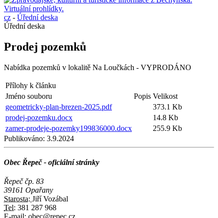
cz
-
Úřední deska
Úřední deska
Prodej pozemků
Nabídka pozemků v lokalitě Na Loučkách - VYPRODÁNO
Přílohy k článku
Jméno souboru
Popis
Velikost
geometricky-plan-brezen-2025.pdf
373.1 Kb
prodej-pozemku.docx
14.8 Kb
zamer-prodeje-pozemky199836000.docx
255.9 Kb
Publikováno:
3.9.2024
Obec Řepeč - oficiální stránky
Řepeč čp. 83
39161 Opařany
Starosta:
Jiří Vozábal
Tel:
381 287 968
E-mail:
obec@repec.cz