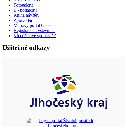
Fotogalerie
E - podatelna
Kniha návštěv
Zpravodaj
Mapový portál Geosens
Registrace návštěvníka
Víceúčelové sportoviště
Užitečné odkazy