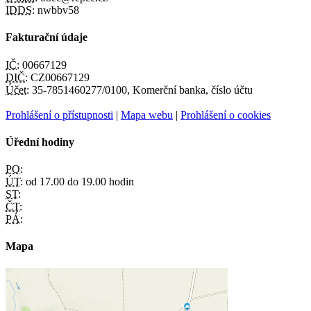
IDDS:
nwbbv58
Fakturační údaje
IČ:
00667129
DIČ:
CZ00667129
Účet:
35-7851460277/0100, Komerční banka, číslo účtu
Prohlášení o přístupnosti
|
Mapa webu
|
Prohlášení o cookies
Úřední hodiny
PO:
ÚT:
od 17.00 do 19.00 hodin
ST:
ČT:
PÁ:
Mapa