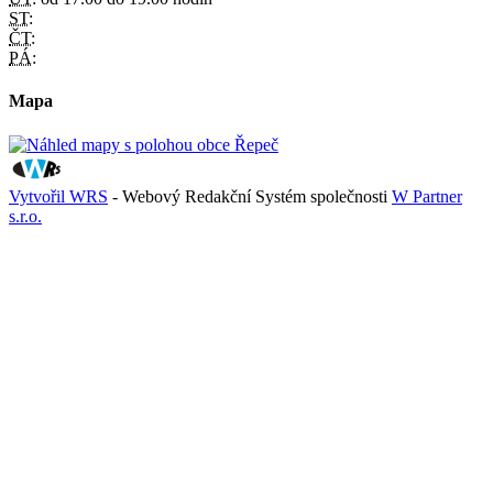
ST:
ČT:
PÁ:
Mapa
Vytvořil WRS
- Webový Redakční Systém společnosti
W Partner
s.r.o.