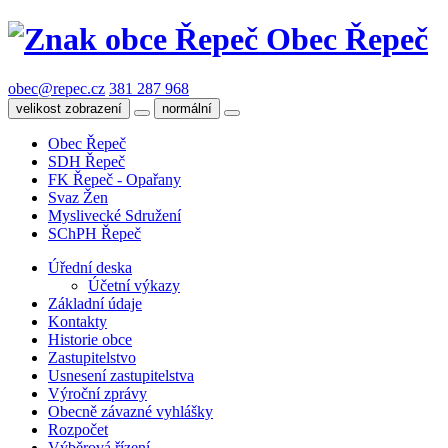
Obec Řepeč
obec@repec.cz
381 287 968
velikost zobrazení
normální
Obec Řepeč
SDH Řepeč
FK Řepeč - Opařany
Svaz Žen
Myslivecké Sdružení
SChPH Řepeč
Úřední deska
Účetní výkazy
Základní údaje
Kontakty
Historie obce
Zastupitelstvo
Usnesení zastupitelstva
Výroční zprávy
Obecně závazné vyhlášky
Rozpočet
Výběrová řízení