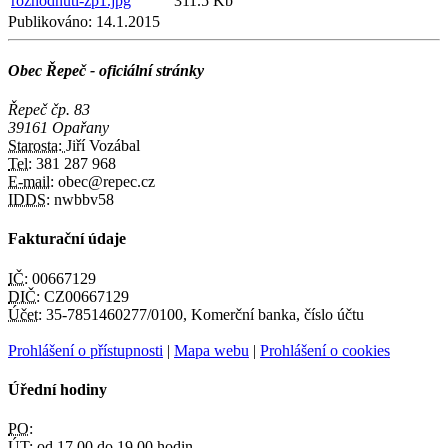
rozhodnuti-zp1.jpg
311.5 Kb
Publikováno:
14.1.2015
Obec Řepeč - oficiální stránky
Řepeč čp. 83
39161 Opařany
Starosta:
Jiří Vozábal
Tel:
381 287 968
E-mail:
obec@repec.cz
IDDS:
nwbbv58
Fakturační údaje
IČ:
00667129
DIČ:
CZ00667129
Účet:
35-7851460277/0100, Komerční banka, číslo účtu
Prohlášení o přístupnosti
|
Mapa webu
|
Prohlášení o cookies
Úřední hodiny
PO:
ÚT:
od 17.00 do 19.00 hodin