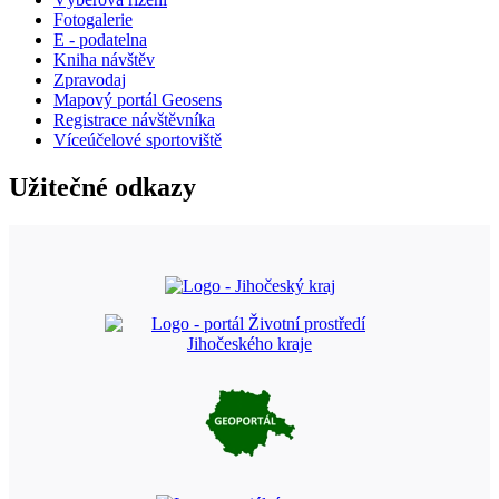
Fotogalerie
E - podatelna
Kniha návštěv
Zpravodaj
Mapový portál Geosens
Registrace návštěvníka
Víceúčelové sportoviště
Užitečné odkazy