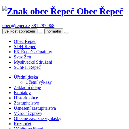
Obec Řepeč
obec@repec.cz
381 287 968
velikost zobrazení
normální
Obec Řepeč
SDH Řepeč
FK Řepeč - Opařany
Svaz Žen
Myslivecké Sdružení
SChPH Řepeč
Úřední deska
Účetní výkazy
Základní údaje
Kontakty
Historie obce
Zastupitelstvo
Usnesení zastupitelstva
Výroční zprávy
Obecně závazné vyhlášky
Rozpočet
Výběrová řízení