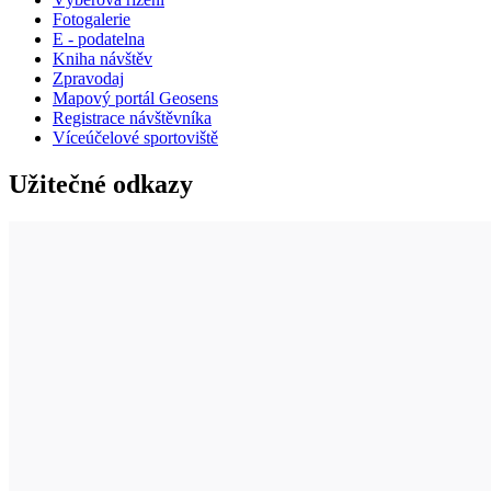
Fotogalerie
E - podatelna
Kniha návštěv
Zpravodaj
Mapový portál Geosens
Registrace návštěvníka
Víceúčelové sportoviště
Užitečné odkazy