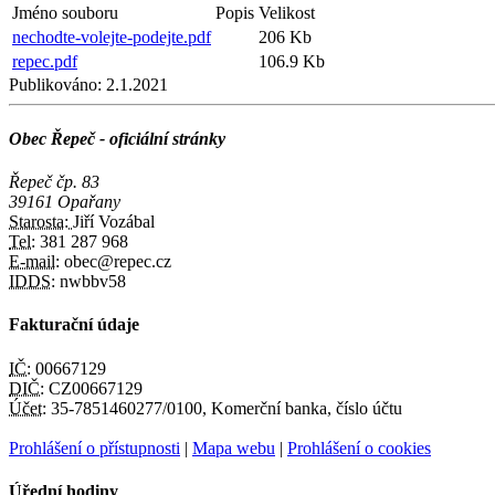
Jméno souboru
Popis
Velikost
nechodte-volejte-podejte.pdf
206 Kb
repec.pdf
106.9 Kb
Publikováno:
2.1.2021
Obec Řepeč - oficiální stránky
Řepeč čp. 83
39161 Opařany
Starosta:
Jiří Vozábal
Tel:
381 287 968
E-mail:
obec@repec.cz
IDDS:
nwbbv58
Fakturační údaje
IČ:
00667129
DIČ:
CZ00667129
Účet:
35-7851460277/0100, Komerční banka, číslo účtu
Prohlášení o přístupnosti
|
Mapa webu
|
Prohlášení o cookies
Úřední hodiny