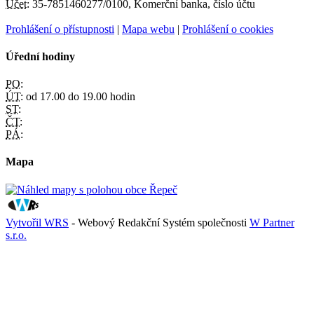
Účet:
35-7851460277/0100, Komerční banka, číslo účtu
Prohlášení o přístupnosti
|
Mapa webu
|
Prohlášení o cookies
Úřední hodiny
PO:
ÚT:
od 17.00 do 19.00 hodin
ST:
ČT:
PÁ:
Mapa
Vytvořil WRS
- Webový Redakční Systém společnosti
W Partner
s.r.o.