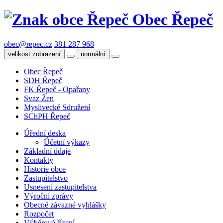
Obec Řepeč
obec@repec.cz
381 287 968
velikost zobrazení
normální
Obec Řepeč
SDH Řepeč
FK Řepeč - Opařany
Svaz Žen
Myslivecké Sdružení
SChPH Řepeč
Úřední deska
Účetní výkazy
Základní údaje
Kontakty
Historie obce
Zastupitelstvo
Usnesení zastupitelstva
Výroční zprávy
Obecně závazné vyhlášky
Rozpočet
Výběrová řízení