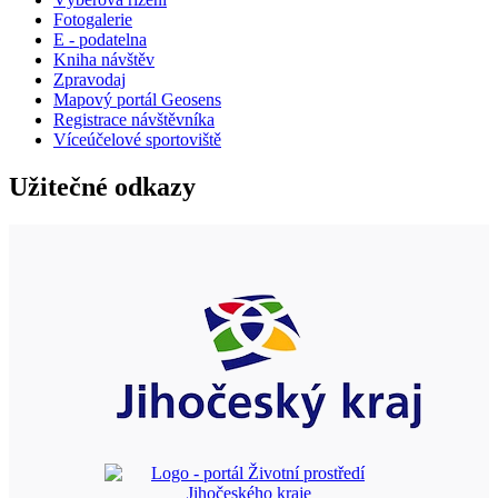
Fotogalerie
E - podatelna
Kniha návštěv
Zpravodaj
Mapový portál Geosens
Registrace návštěvníka
Víceúčelové sportoviště
Užitečné odkazy