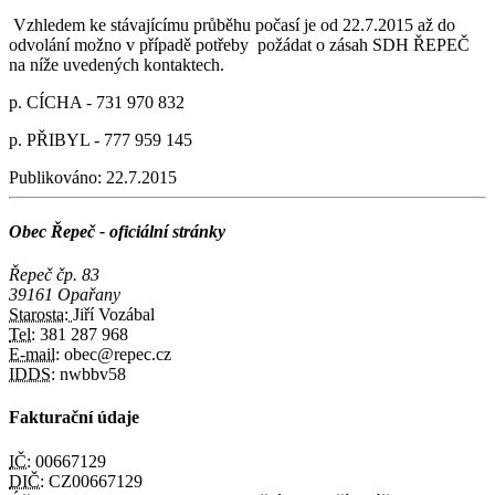
Vzhledem ke stávajícímu průběhu počasí je od 22.7.2015 až do
odvolání možno v případě potřeby požádat o zásah SDH ŘEPEČ
na níže uvedených kontaktech.
p. CÍCHA - 731 970 832
p. PŘIBYL - 777 959 145
Publikováno:
22.7.2015
Obec Řepeč - oficiální stránky
Řepeč čp. 83
39161 Opařany
Starosta:
Jiří Vozábal
Tel:
381 287 968
E-mail:
obec@repec.cz
IDDS:
nwbbv58
Fakturační údaje
IČ:
00667129
DIČ:
CZ00667129