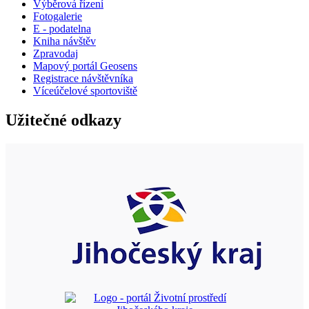
Výběrová řízení
Fotogalerie
E - podatelna
Kniha návštěv
Zpravodaj
Mapový portál Geosens
Registrace návštěvníka
Víceúčelové sportoviště
Užitečné odkazy