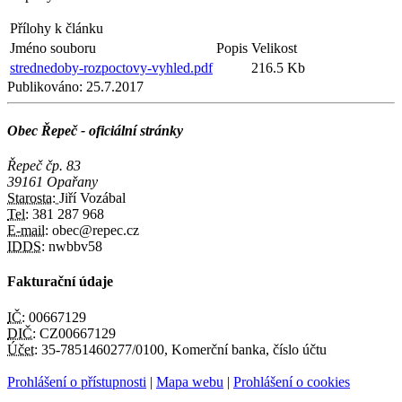
Přílohy k článku
Jméno souboru
Popis
Velikost
strednedoby-rozpoctovy-vyhled.pdf
216.5 Kb
Publikováno:
25.7.2017
Obec Řepeč - oficiální stránky
Řepeč čp. 83
39161 Opařany
Starosta:
Jiří Vozábal
Tel:
381 287 968
E-mail:
obec@repec.cz
IDDS:
nwbbv58
Fakturační údaje
IČ:
00667129
DIČ:
CZ00667129
Účet:
35-7851460277/0100, Komerční banka, číslo účtu
Prohlášení o přístupnosti
|
Mapa webu
|
Prohlášení o cookies