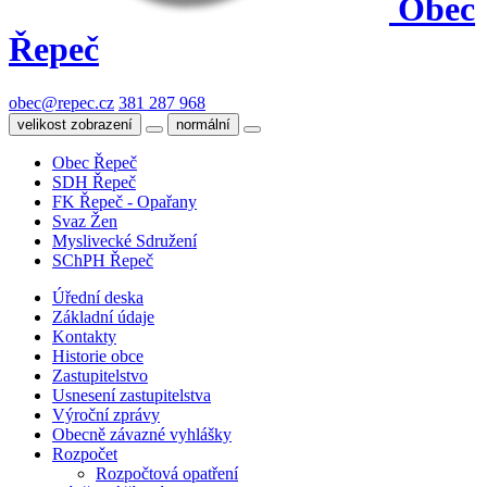
Obec
Řepeč
obec@repec.cz
381 287 968
velikost zobrazení
normální
Obec Řepeč
SDH Řepeč
FK Řepeč - Opařany
Svaz Žen
Myslivecké Sdružení
SChPH Řepeč
Úřední deska
Základní údaje
Kontakty
Historie obce
Zastupitelstvo
Usnesení zastupitelstva
Výroční zprávy
Obecně závazné vyhlášky
Rozpočet
Rozpočtová opatření