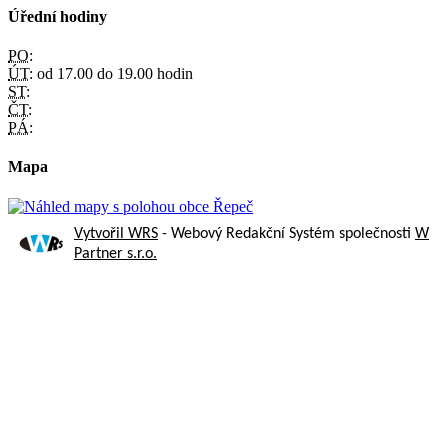
Úřední hodiny
PO:
ÚT:
od 17.00 do 19.00 hodin
ST:
ČT:
PÁ:
Mapa
Vytvořil WRS
- Webový Redakční Systém společnosti
W
Partner s.r.o.