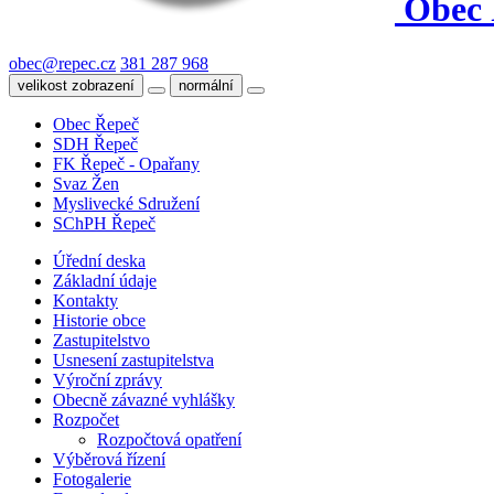
Obec 
obec@repec.cz
381 287 968
velikost zobrazení
normální
Obec Řepeč
SDH Řepeč
FK Řepeč - Opařany
Svaz Žen
Myslivecké Sdružení
SChPH Řepeč
Úřední deska
Základní údaje
Kontakty
Historie obce
Zastupitelstvo
Usnesení zastupitelstva
Výroční zprávy
Obecně závazné vyhlášky
Rozpočet
Rozpočtová opatření
Výběrová řízení
Fotogalerie