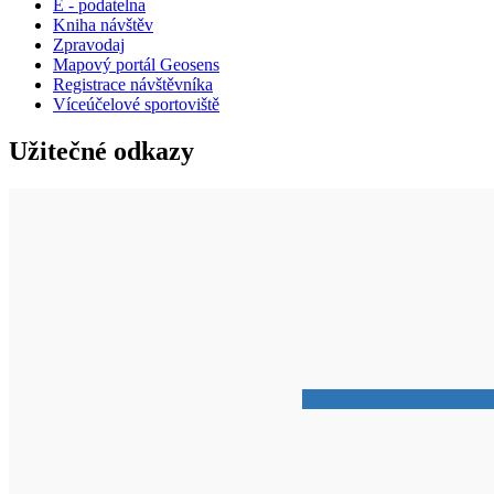
E - podatelna
Kniha návštěv
Zpravodaj
Mapový portál Geosens
Registrace návštěvníka
Víceúčelové sportoviště
Užitečné odkazy