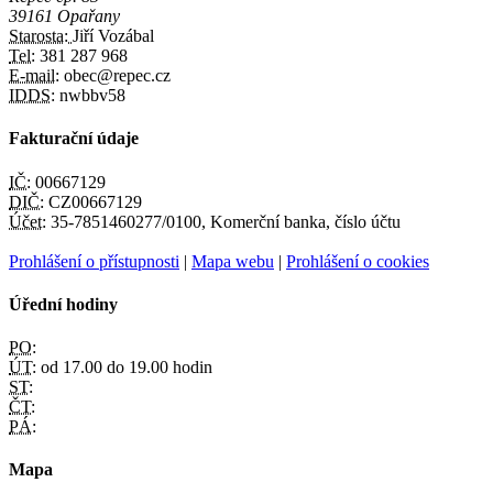
39161 Opařany
Starosta:
Jiří Vozábal
Tel:
381 287 968
E-mail:
obec@repec.cz
IDDS:
nwbbv58
Fakturační údaje
IČ:
00667129
DIČ:
CZ00667129
Účet:
35-7851460277/0100, Komerční banka, číslo účtu
Prohlášení o přístupnosti
|
Mapa webu
|
Prohlášení o cookies
Úřední hodiny
PO:
ÚT:
od 17.00 do 19.00 hodin
ST:
ČT:
PÁ:
Mapa