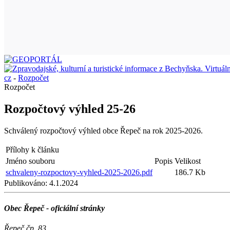
cz
-
Rozpočet
Rozpočet
Rozpočtový výhled 25-26
Schválený rozpočtový výhled obce Řepeč na rok 2025-2026.
Přílohy k článku
Jméno souboru
Popis
Velikost
schvaleny-rozpoctovy-vyhled-2025-2026.pdf
186.7 Kb
Publikováno:
4.1.2024
Obec Řepeč - oficiální stránky
Řepeč čp. 83