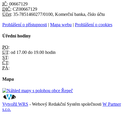
IČ:
00667129
DIČ:
CZ00667129
Účet:
35-7851460277/0100, Komerční banka, číslo účtu
Prohlášení o přístupnosti
|
Mapa webu
|
Prohlášení o cookies
Úřední hodiny
PO:
ÚT:
od 17.00 do 19.00 hodin
ST:
ČT:
PÁ:
Mapa
Vytvořil WRS
- Webový Redakční Systém společnosti
W Partner
s.r.o.