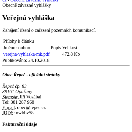
Obecně závazné vyhlášky
Veřejná vyhláška
Zahájení řízení o zařazení pozemních komunikací.
Přílohy k článku
Jméno souboru
Popis
Velikost
verejna-vyhlaska-mk.pdf
472.8 Kb
Publikováno:
24.10.2018
Obec Řepeč - oficiální stránky
Řepeč čp. 83
39161 Opařany
Starosta:
Jiří Vozábal
Tel:
381 287 968
E-mail:
obec@repec.cz
IDDS:
nwbbv58
Fakturační údaje