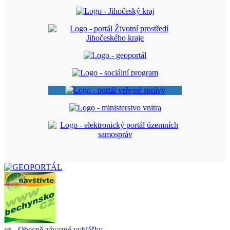
cz
-
Obecně závazné vyhlášky