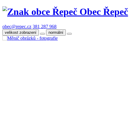
Obec Řepeč
obec@repec.cz
381 287 968
velikost zobrazení
normální