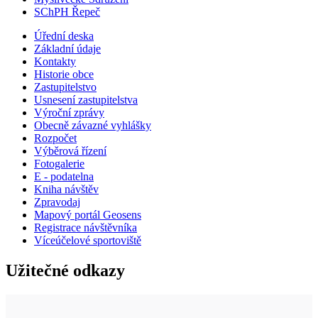
SChPH Řepeč
Úřední deska
Základní údaje
Kontakty
Historie obce
Zastupitelstvo
Usnesení zastupitelstva
Výroční zprávy
Obecně závazné vyhlášky
Rozpočet
Výběrová řízení
Fotogalerie
E - podatelna
Kniha návštěv
Zpravodaj
Mapový portál Geosens
Registrace návštěvníka
Víceúčelové sportoviště
Užitečné odkazy