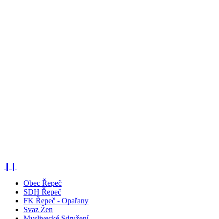
❙❙
Obec Řepeč
SDH Řepeč
FK Řepeč - Opařany
Svaz Žen
Myslivecké Sdružení