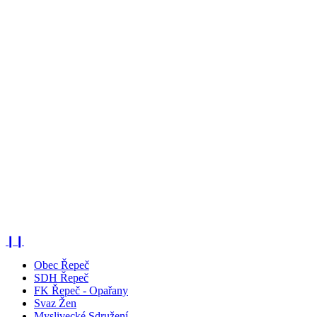
❙❙
Obec Řepeč
SDH Řepeč
FK Řepeč - Opařany
Svaz Žen
Myslivecké Sdružení