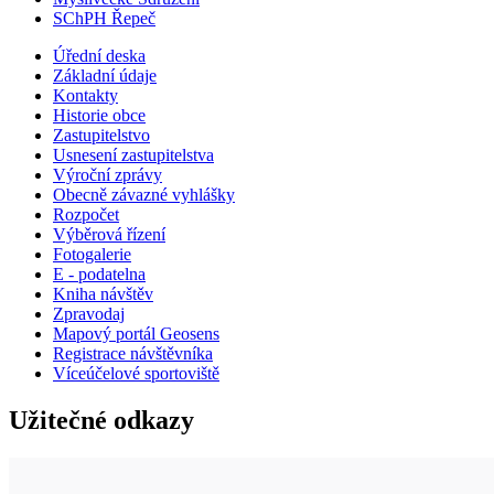
SChPH Řepeč
Úřední deska
Základní údaje
Kontakty
Historie obce
Zastupitelstvo
Usnesení zastupitelstva
Výroční zprávy
Obecně závazné vyhlášky
Rozpočet
Výběrová řízení
Fotogalerie
E - podatelna
Kniha návštěv
Zpravodaj
Mapový portál Geosens
Registrace návštěvníka
Víceúčelové sportoviště
Užitečné odkazy