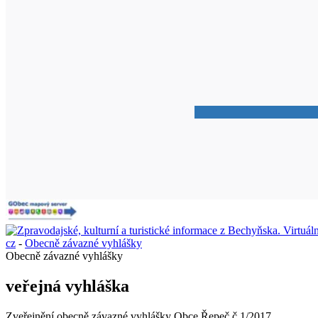
cz
-
Obecně závazné vyhlášky
Obecně závazné vyhlášky
veřejná vyhláška
Zveřejnění obecně závazné vyhlášky Obce Řepeč č.1/2017.