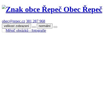
Obec Řepeč
obec@repec.cz
381 287 968
velikost zobrazení
normální