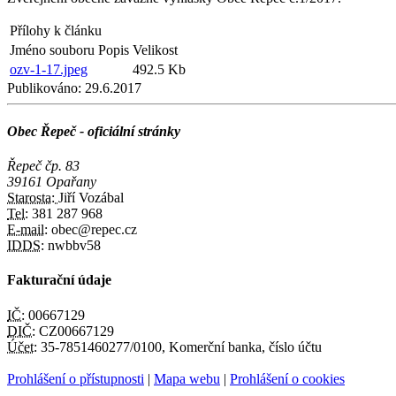
Přílohy k článku
Jméno souboru
Popis
Velikost
ozv-1-17.jpeg
492.5 Kb
Publikováno:
29.6.2017
Obec Řepeč - oficiální stránky
Řepeč čp. 83
39161 Opařany
Starosta:
Jiří Vozábal
Tel:
381 287 968
E-mail:
obec@repec.cz
IDDS:
nwbbv58
Fakturační údaje
IČ:
00667129
DIČ:
CZ00667129
Účet:
35-7851460277/0100, Komerční banka, číslo účtu
Prohlášení o přístupnosti
|
Mapa webu
|
Prohlášení o cookies