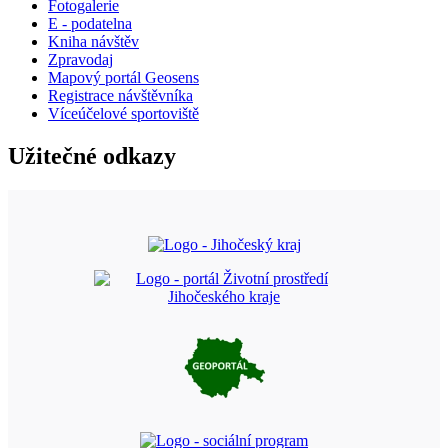
Fotogalerie
E - podatelna
Kniha návštěv
Zpravodaj
Mapový portál Geosens
Registrace návštěvníka
Víceúčelové sportoviště
Užitečné odkazy