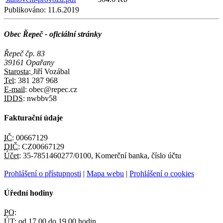
Publikováno:
11.6.2019
Obec Řepeč - oficiální stránky
Řepeč čp. 83
39161 Opařany
Starosta:
Jiří Vozábal
Tel:
381 287 968
E-mail:
obec@repec.cz
IDDS:
nwbbv58
Fakturační údaje
IČ:
00667129
DIČ:
CZ00667129
Účet:
35-7851460277/0100, Komerční banka, číslo účtu
Prohlášení o přístupnosti
|
Mapa webu
|
Prohlášení o cookies
Úřední hodiny
PO:
ÚT:
od 17.00 do 19.00 hodin