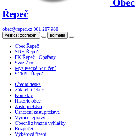
Obec
Řepeč
obec@repec.cz
381 287 968
velikost zobrazení
normální
Obec Řepeč
SDH Řepeč
FK Řepeč - Opařany
Svaz Žen
Myslivecké Sdružení
SChPH Řepeč
Úřední deska
Základní údaje
Kontakty
Historie obce
Zastupitelstvo
Usnesení zastupitelstva
Výroční zprávy
Obecně závazné vyhlášky
Rozpočet
Výběrová řízení