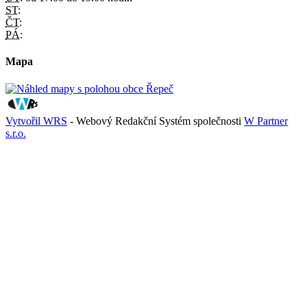
ST:
ČT:
PÁ:
Mapa
Vytvořil WRS
- Webový Redakční Systém společnosti
W Partner
s.r.o.