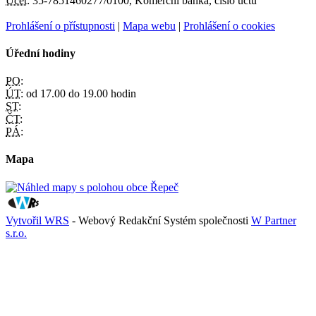
Účet:
35-7851460277/0100, Komerční banka, číslo účtu
Prohlášení o přístupnosti
|
Mapa webu
|
Prohlášení o cookies
Úřední hodiny
PO:
ÚT:
od 17.00 do 19.00 hodin
ST:
ČT:
PÁ:
Mapa
Vytvořil WRS
- Webový Redakční Systém společnosti
W Partner
s.r.o.