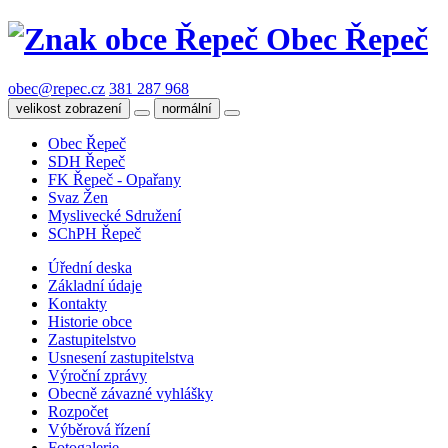
Obec Řepeč
obec@repec.cz
381 287 968
velikost zobrazení
normální
Obec Řepeč
SDH Řepeč
FK Řepeč - Opařany
Svaz Žen
Myslivecké Sdružení
SChPH Řepeč
Úřední deska
Základní údaje
Kontakty
Historie obce
Zastupitelstvo
Usnesení zastupitelstva
Výroční zprávy
Obecně závazné vyhlášky
Rozpočet
Výběrová řízení
Fotogalerie