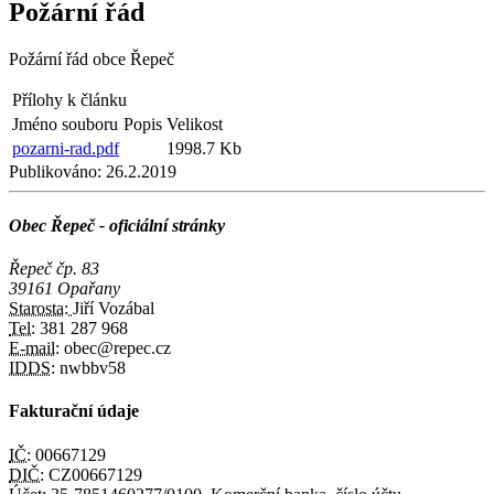
Požární řád
Požární řád obce Řepeč
Přílohy k článku
Jméno souboru
Popis
Velikost
pozarni-rad.pdf
1998.7 Kb
Publikováno:
26.2.2019
Obec Řepeč - oficiální stránky
Řepeč čp. 83
39161 Opařany
Starosta:
Jiří Vozábal
Tel:
381 287 968
E-mail:
obec@repec.cz
IDDS:
nwbbv58
Fakturační údaje
IČ:
00667129
DIČ:
CZ00667129