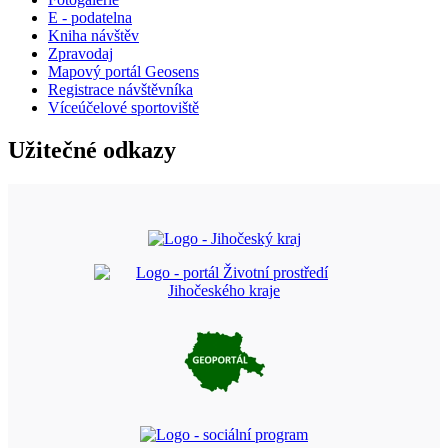
E - podatelna
Kniha návštěv
Zpravodaj
Mapový portál Geosens
Registrace návštěvníka
Víceúčelové sportoviště
Užitečné odkazy