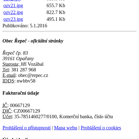
ozv21.jpg
655.7 Kb
ozv22.jpg
822.7 Kb
ozv23.jpg
495.1 Kb
Publikováno:
5.1.2016
Obec Řepeč - oficiální stránky
Řepeč čp. 83
39161 Opařany
Starosta:
Jiří Vozábal
Tel:
381 287 968
E-mail:
obec@repec.cz
IDDS:
nwbbv58
Fakturační údaje
IČ:
00667129
DIČ:
CZ00667129
Účet:
35-7851460277/0100, Komerční banka, číslo účtu
Prohlášení o přístupnosti
|
Mapa webu
|
Prohlášení o cookies