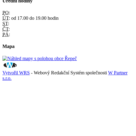
Úřední hodiny
PO:
ÚT:
od 17.00 do 19.00 hodin
ST:
ČT:
PÁ:
Mapa
Vytvořil WRS
- Webový Redakční Systém společnosti
W Partner
s.r.o.