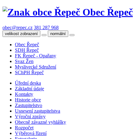
Obec Řepeč
obec@repec.cz
381 287 968
velikost zobrazení
normální
Obec Řepeč
SDH Řepeč
FK Řepeč - Opařany
Svaz Žen
Myslivecké Sdružení
SChPH Řepeč
Úřední deska
Základní údaje
Kontakty
Historie obce
Zastupitelstvo
Usnesení zastupitelstva
Výroční zprávy
Obecně závazné vyhlášky
Rozpočet
Výběrová řízení
Fotogalerie