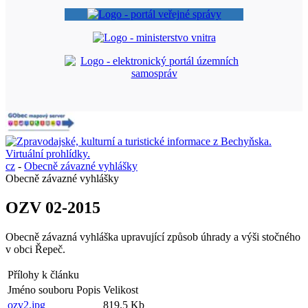
cz
-
Obecně závazné vyhlášky
Obecně závazné vyhlášky
OZV 02-2015
Obecně závazná vyhláška upravující způsob úhrady a výši stočného
v obci Řepeč.
Přílohy k článku
Jméno souboru
Popis
Velikost
ozv2.jpg
819.5 Kb