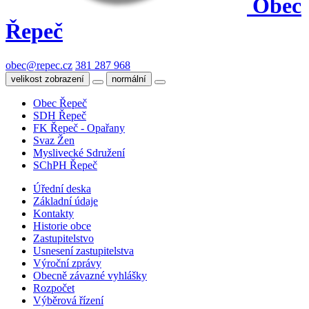
Obec
Řepeč
obec@repec.cz
381 287 968
velikost zobrazení
normální
Obec Řepeč
SDH Řepeč
FK Řepeč - Opařany
Svaz Žen
Myslivecké Sdružení
SChPH Řepeč
Úřední deska
Základní údaje
Kontakty
Historie obce
Zastupitelstvo
Usnesení zastupitelstva
Výroční zprávy
Obecně závazné vyhlášky
Rozpočet
Výběrová řízení