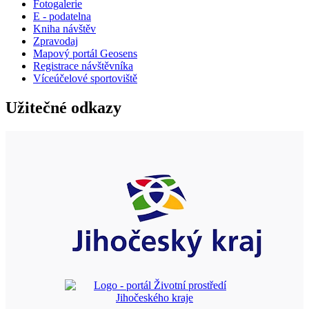
Fotogalerie
E - podatelna
Kniha návštěv
Zpravodaj
Mapový portál Geosens
Registrace návštěvníka
Víceúčelové sportoviště
Užitečné odkazy