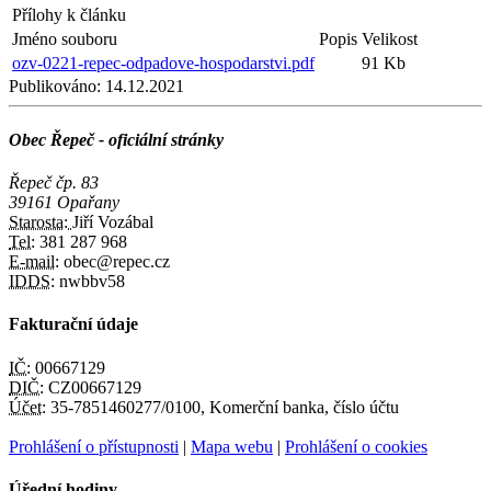
Přílohy k článku
Jméno souboru
Popis
Velikost
ozv-0221-repec-odpadove-hospodarstvi.pdf
91 Kb
Publikováno:
14.12.2021
Obec Řepeč - oficiální stránky
Řepeč čp. 83
39161 Opařany
Starosta:
Jiří Vozábal
Tel:
381 287 968
E-mail:
obec@repec.cz
IDDS:
nwbbv58
Fakturační údaje
IČ:
00667129
DIČ:
CZ00667129
Účet:
35-7851460277/0100, Komerční banka, číslo účtu
Prohlášení o přístupnosti
|
Mapa webu
|
Prohlášení o cookies
Úřední hodiny