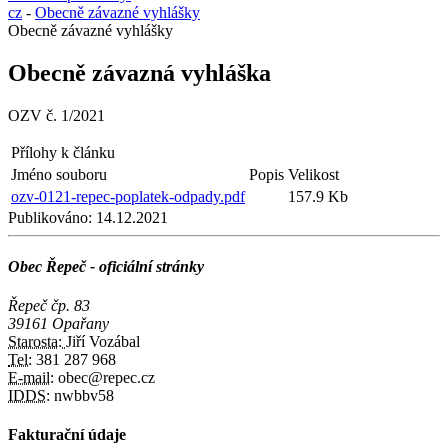
cz
-
Obecně závazné vyhlášky
Obecně závazné vyhlášky
Obecně závazná vyhláška
OZV č. 1/2021
Přílohy k článku
Jméno souboru
Popis
Velikost
ozv-0121-repec-poplatek-odpady.pdf
157.9 Kb
Publikováno:
14.12.2021
Obec Řepeč - oficiální stránky
Řepeč čp. 83
39161 Opařany
Starosta:
Jiří Vozábal
Tel:
381 287 968
E-mail:
obec@repec.cz
IDDS:
nwbbv58
Fakturační údaje