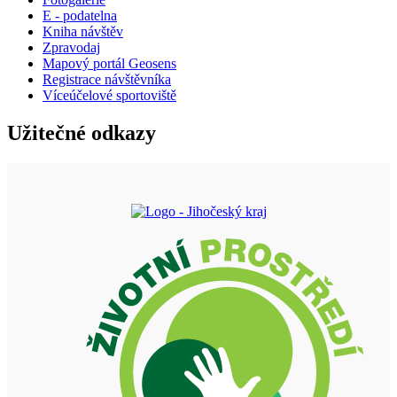
E - podatelna
Kniha návštěv
Zpravodaj
Mapový portál Geosens
Registrace návštěvníka
Víceúčelové sportoviště
Užitečné odkazy