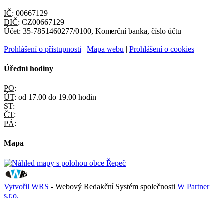
IČ:
00667129
DIČ:
CZ00667129
Účet:
35-7851460277/0100, Komerční banka, číslo účtu
Prohlášení o přístupnosti
|
Mapa webu
|
Prohlášení o cookies
Úřední hodiny
PO:
ÚT:
od 17.00 do 19.00 hodin
ST:
ČT:
PÁ:
Mapa
Vytvořil WRS
- Webový Redakční Systém společnosti
W Partner
s.r.o.