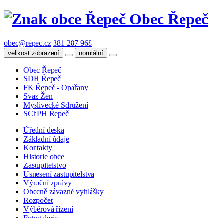
Obec Řepeč
obec@repec.cz
381 287 968
velikost zobrazení
normální
Obec Řepeč
SDH Řepeč
FK Řepeč - Opařany
Svaz Žen
Myslivecké Sdružení
SChPH Řepeč
Úřední deska
Základní údaje
Kontakty
Historie obce
Zastupitelstvo
Usnesení zastupitelstva
Výroční zprávy
Obecně závazné vyhlášky
Rozpočet
Výběrová řízení
Fotogalerie