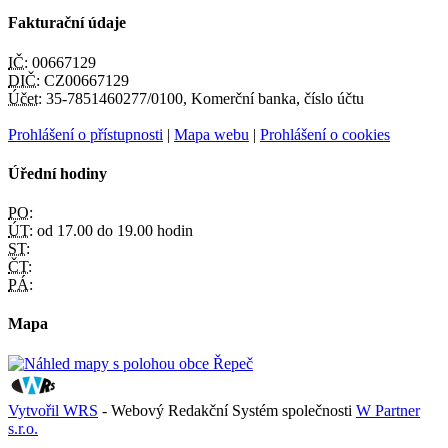
Fakturační údaje
IČ:
00667129
DIČ:
CZ00667129
Účet:
35-7851460277/0100, Komerční banka, číslo účtu
Prohlášení o přístupnosti
|
Mapa webu
|
Prohlášení o cookies
Úřední hodiny
PO:
ÚT:
od 17.00 do 19.00 hodin
ST:
ČT:
PÁ:
Mapa
Vytvořil WRS
- Webový Redakční Systém společnosti
W Partner
s.r.o.