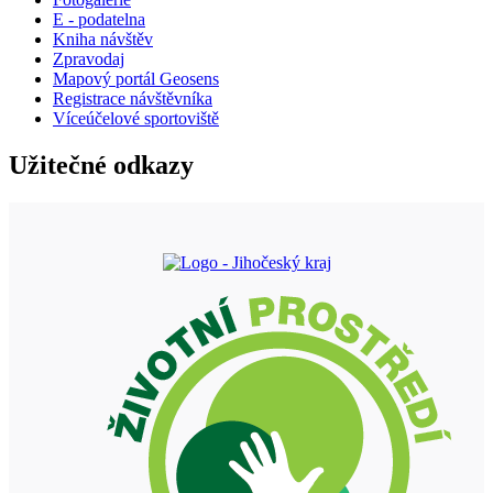
E - podatelna
Kniha návštěv
Zpravodaj
Mapový portál Geosens
Registrace návštěvníka
Víceúčelové sportoviště
Užitečné odkazy