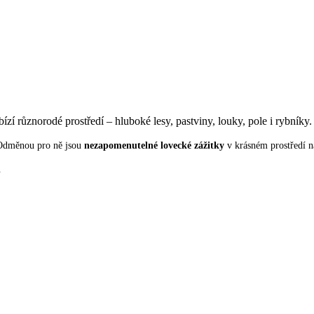
ízí různorodé prostředí – hluboké lesy, pastviny, louky, pole i rybník
Odměnou pro ně jsou
nezapomenutelné lovecké zážitky
v krásném prostředí n
.