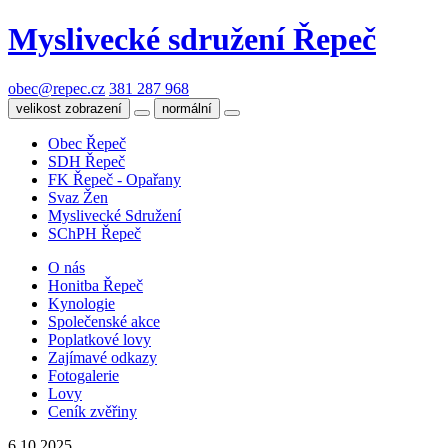
Myslivecké sdružení Řepeč
obec@repec.cz
381 287 968
velikost zobrazení
normální
Obec Řepeč
SDH Řepeč
FK Řepeč - Opařany
Svaz Žen
Myslivecké Sdružení
SChPH Řepeč
O nás
Honitba Řepeč
Kynologie
Společenské akce
Poplatkové lovy
Zajímavé odkazy
Fotogalerie
Lovy
Ceník zvěřiny
6.10.2025