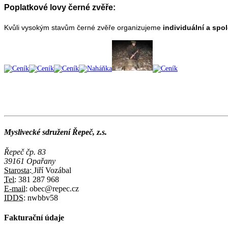
Poplatkové lovy černé zvěře:
Kvůli vysokým stavům černé zvěře organizujeme
individuální a spo
Myslivecké sdružení Řepeč, z.s.
Řepeč čp. 83
39161 Opařany
Starosta:
Jiří Vozábal
Tel:
381 287 968
E-mail:
obec@repec.cz
IDDS:
nwbbv58
Fakturační údaje