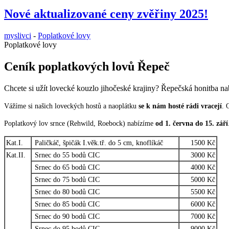
Nové aktualizované ceny zvěřiny 2025!
myslivci
-
Poplatkové lovy
Poplatkové lovy
Ceník poplatkových lovů Řepeč
Chcete si užít lovecké kouzlo jihočeské krajiny? Řepečská honitba nab
Vážíme si našich loveckých hostů a naoplátku
se k nám hosté rádi vracejí
. 
Poplatkový lov srnce (Rehwild, Roebock) nabízíme
od 1. června do 15. září
Kat.I.
Paličkáč, špičák I.věk.tř. do 5 cm, knoflíkáč
1500 Kč
Kat.II.
Srnec do 55 bodů CIC
3000 Kč
Srnec do 65 bodů CIC
4000 Kč
Srnec do 75 bodů CIC
5000 Kč
Srnec do 80 bodů CIC
5500 Kč
Srnec do 85 bodů CIC
6000 Kč
Srnec do 90 bodů CIC
7000 Kč
Srnec do 95 bodů CIC
9000 Kč