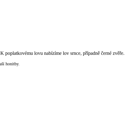
y. K poplatkovému lovu nabízíme lov srnce, případně černé zvěře.
aší honitby.