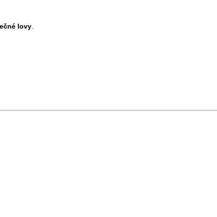
lečné lovy
.