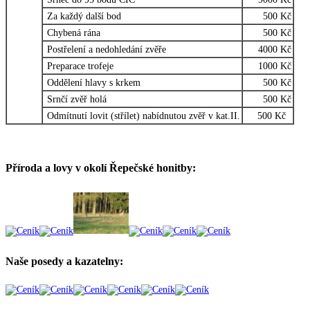
Za každý další bod
500 Kč
Chybená rána
500 Kč
Postřelení a nedohledání zvěře
4000 Kč
Preparace trofeje
1000 Kč
Oddělení hlavy s krkem
500 Kč
Srnčí zvěř holá
500 Kč
Odmítnutí lovit (střílet) nabídnutou zvěř v kat.II.
500 Kč
Příroda a lovy v okolí Řepečské honitby:
Naše posedy a kazatelny: