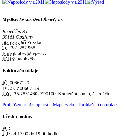
Myslivecké sdružení Řepeč, z.s.
Řepeč čp. 83
39161 Opařany
Starosta:
Jiří Vozábal
Tel:
381 287 968
E-mail:
obec@repec.cz
IDDS:
nwbbv58
Fakturační údaje
IČ:
00667129
DIČ:
CZ00667129
Účet:
35-7851460277/0100, Komerční banka, číslo účtu
Prohlášení o přístupnosti
|
Mapa webu
|
Prohlášení o cookies
Úřední hodiny
PO:
ÚT:
od 17.00 do 19.00 hodin