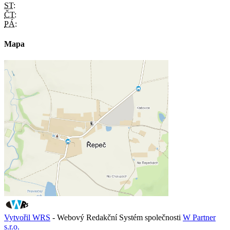
ST:
ČT:
PÁ:
Mapa
Vytvořil WRS
- Webový Redakční Systém společnosti
W Partner
s.r.o.