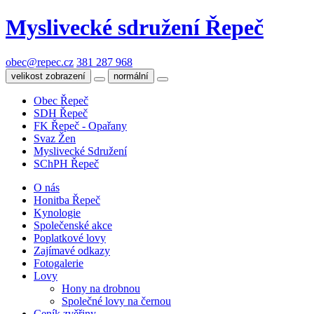
Myslivecké sdružení Řepeč
obec@repec.cz
381 287 968
velikost zobrazení
normální
Obec Řepeč
SDH Řepeč
FK Řepeč - Opařany
Svaz Žen
Myslivecké Sdružení
SChPH Řepeč
O nás
Honitba Řepeč
Kynologie
Společenské akce
Poplatkové lovy
Zajímavé odkazy
Fotogalerie
Lovy
Hony na drobnou
Společné lovy na černou
Ceník zvěřiny