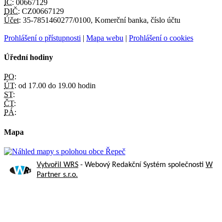
IČ:
00667129
DIČ:
CZ00667129
Účet:
35-7851460277/0100, Komerční banka, číslo účtu
Prohlášení o přístupnosti
|
Mapa webu
|
Prohlášení o cookies
Úřední hodiny
PO:
ÚT:
od 17.00 do 19.00 hodin
ST:
ČT:
PÁ:
Mapa
Vytvořil WRS
- Webový Redakční Systém společnosti
W
Partner s.r.o.