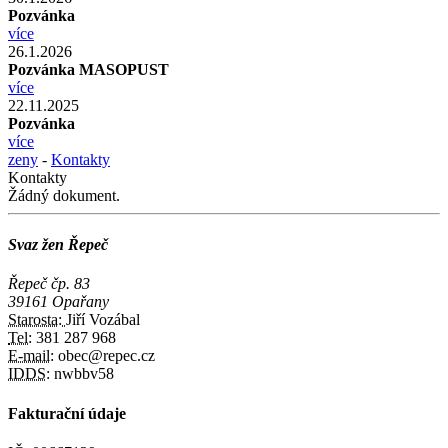
Pozvánka
více
26.1.2026
Pozvánka MASOPUST
více
22.11.2025
Pozvánka
více
zeny
-
Kontakty
Kontakty
Žádný dokument.
Svaz žen Řepeč
Řepeč čp. 83
39161 Opařany
Starosta:
Jiří Vozábal
Tel:
381 287 968
E-mail:
obec@repec.cz
IDDS:
nwbbv58
Fakturační údaje