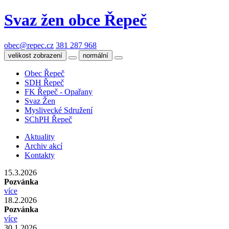
Svaz žen obce Řepeč
obec@repec.cz
381 287 968
velikost zobrazení
normální
Obec Řepeč
SDH Řepeč
FK Řepeč - Opařany
Svaz Žen
Myslivecké Sdružení
SChPH Řepeč
Aktuality
Archiv akcí
Kontakty
15.3.2026
Pozvánka
více
18.2.2026
Pozvánka
více
30.1.2026