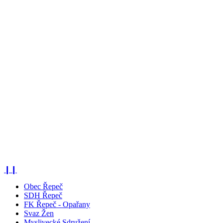
❙❙
Obec Řepeč
SDH Řepeč
FK Řepeč - Opařany
Svaz Žen
Myslivecké Sdružení