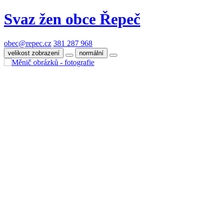
Svaz žen obce Řepeč
obec@repec.cz
381 287 968
velikost zobrazení
normální