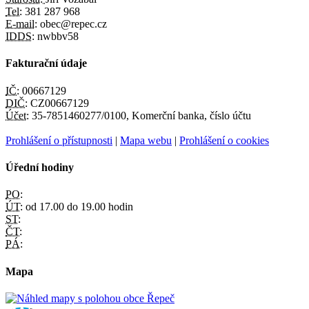
Tel:
381 287 968
E-mail:
obec@repec.cz
IDDS:
nwbbv58
Fakturační údaje
IČ:
00667129
DIČ:
CZ00667129
Účet:
35-7851460277/0100, Komerční banka, číslo účtu
Prohlášení o přístupnosti
|
Mapa webu
|
Prohlášení o cookies
Úřední hodiny
PO:
ÚT:
od 17.00 do 19.00 hodin
ST:
ČT:
PÁ:
Mapa