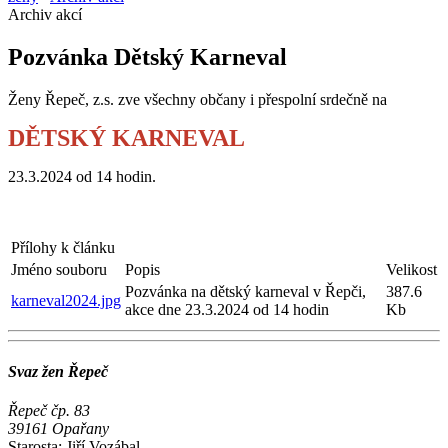
Archiv akcí
Pozvánka Dětský Karneval
Ženy Řepeč, z.s. zve všechny občany i přespolní srdečně na
DĚTSKÝ KARNEVAL
23.3.2024 od 14 hodin.
Přílohy k článku
Jméno souboru
Popis
Velikost
Pozvánka na dětský karneval v Řepči,
387.6
karneval2024.jpg
akce dne 23.3.2024 od 14 hodin
Kb
Svaz žen Řepeč
Řepeč čp. 83
39161 Opařany
Starosta:
Jiří Vozábal