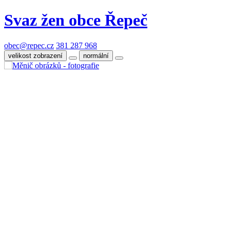
Svaz žen obce Řepeč
obec@repec.cz
381 287 968
velikost zobrazení
normální