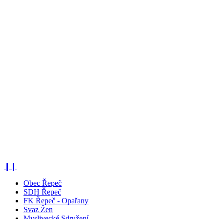
❙❙
Obec Řepeč
SDH Řepeč
FK Řepeč - Opařany
Svaz Žen
Myslivecké Sdružení